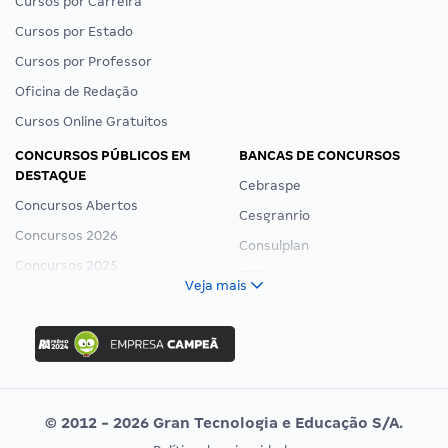
Cursos por Carreira
Cursos por Estado
Cursos por Professor
Oficina de Redação
Cursos Online Gratuitos
CONCURSOS PÚBLICOS EM
BANCAS DE CONCURSOS
DESTAQUE
Cebraspe
Concursos Abertos
Cesgranrio
Concursos 2026
Consulplan
Concursos 2025
FCC
Veja mais
Concurso Nacional Unificado
FGV
Concurso Ibama
Idecan
Concurso MPU
Selecon
Editais publicados
Uniase
© 2012 - 2026 Gran Tecnologia e Educação S/A.
Vunesp