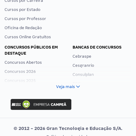
Cursos por Carreira
Cursos por Estado
Cursos por Professor
Oficina de Redação
Cursos Online Gratuitos
CONCURSOS PÚBLICOS EM
BANCAS DE CONCURSOS
DESTAQUE
Cebraspe
Concursos Abertos
Cesgranrio
Concursos 2026
Consulplan
Concursos 2025
FCC
Veja mais
Concurso Nacional Unificado
FGV
Concurso Ibama
Idecan
Concurso MPU
Selecon
Editais publicados
Uniase
© 2012 - 2026 Gran Tecnologia e Educação S/A.
Vunesp