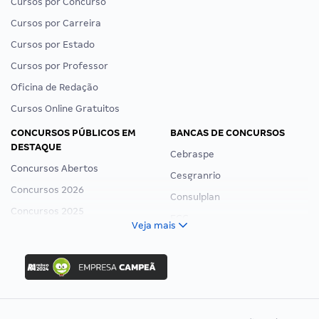
Cursos por Concurso
Cursos por Carreira
Cursos por Estado
Cursos por Professor
Oficina de Redação
Cursos Online Gratuitos
CONCURSOS PÚBLICOS EM
BANCAS DE CONCURSOS
DESTAQUE
Cebraspe
Concursos Abertos
Cesgranrio
Concursos 2026
Consulplan
Concursos 2025
FCC
Veja mais
Concurso Nacional Unificado
FGV
Concurso Ibama
Idecan
Concurso MPU
Selecon
Editais publicados
Uniase