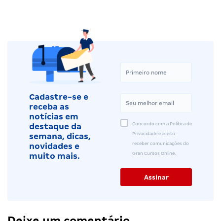
Cadastre-se e
receba as
notícias em
Concordo com a Política de
destaque da
Privacidade e aceito
semana, dicas,
receber comunicações do
novidades e
Gran Cursos Online.
muito mais.
Deixe um comentário