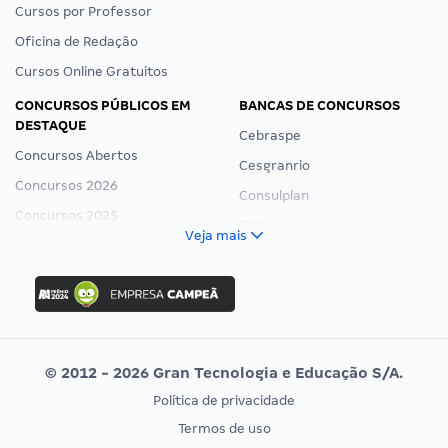
Cursos por Professor
Oficina de Redação
Cursos Online Gratuitos
CONCURSOS PÚBLICOS EM
BANCAS DE CONCURSOS
DESTAQUE
Cebraspe
Concursos Abertos
Cesgranrio
Concursos 2026
Consulplan
Concursos 2025
FCC
Veja mais
Concurso Nacional Unificado
FGV
Concurso Ibama
Idecan
Concurso MPU
Selecon
Editais publicados
Uniase
© 2012 - 2026 Gran Tecnologia e Educação S/A.
Vunesp
Política de privacidade
CONCURSOS POR PROFISSÃO
EXAME DE ORDEM
Termos de uso
Concursos Administrativos
OAB