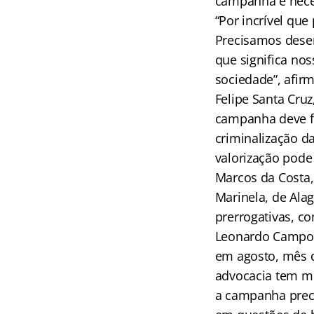
campanha é nece
“Por incrível qu
Precisamos dese
que significa no
sociedade”, afir
Felipe Santa Cruz
campanha deve f
criminalização d
valorização pode 
Marcos da Costa,
Marinela, de Ala
prerrogativas, 
Leonardo Campos,
em agosto, mês d
advocacia tem mu
a campanha preci