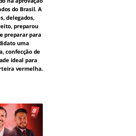
do na aprovação
os do Brasil.
A
s, delegados,
reito, preparou
e preparar para
ndidato uma
a, confecção de
ade ideal para
teira vermelha.