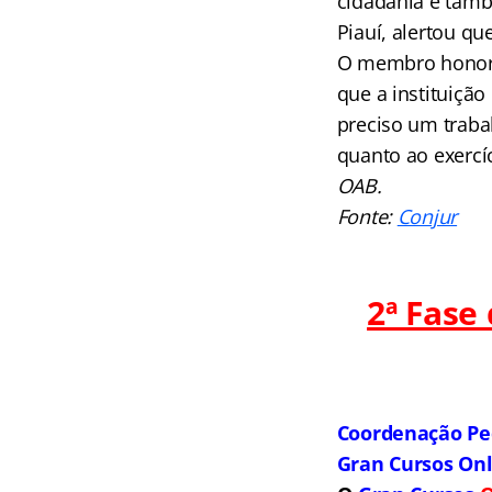
cidadania é tamb
Piauí, alertou q
O membro honorár
que a instituiçã
preciso um traba
quanto ao exercí
OAB.
Fonte:
Conjur
2ª Fase
Coordenação Pe
Gran Cursos On