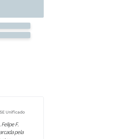
Diana M.
SE Unificado
Concurso SEPLAG CE
 Felipe F.
“Natural de Juazeiro do Norte (CE),
arcada pela
M. encontrou nos estudos o cami