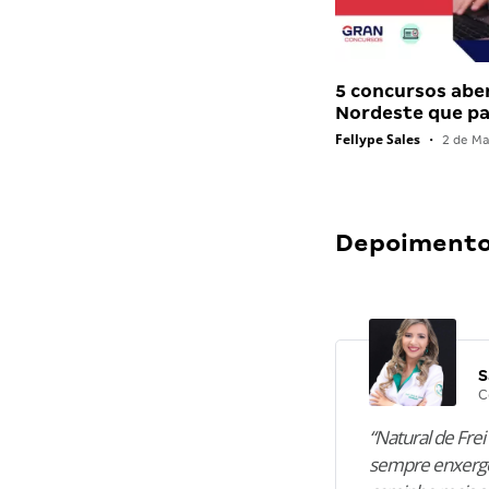
5 concursos abe
Nordeste que 
Fellype Sales
•
2 de Ma
Depoimentos
S
C
“Natural de Frei 
sempre enxergo