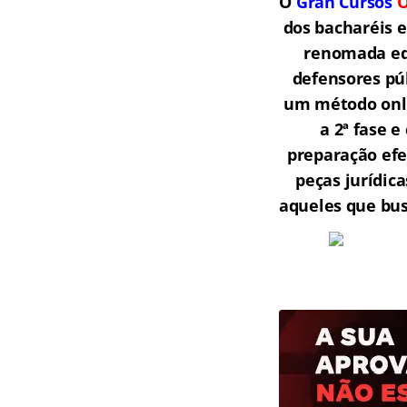
O
Gran Cursos
O
dos bacharéis 
renomada equ
defensores púb
um método onli
a 2ª fase 
preparação efe
peças jurídic
aqueles que bu