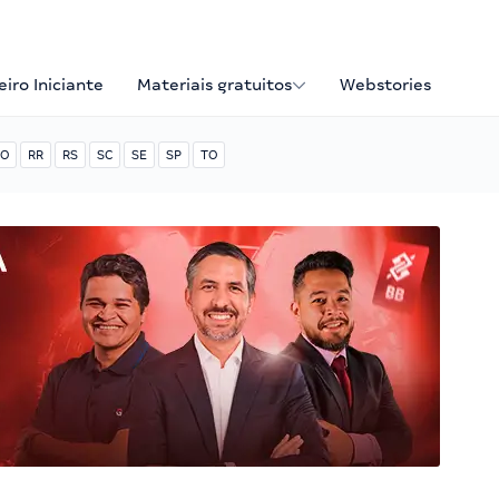
iro Iniciante
Materiais gratuitos
Webstories
O
RR
RS
SC
SE
SP
TO