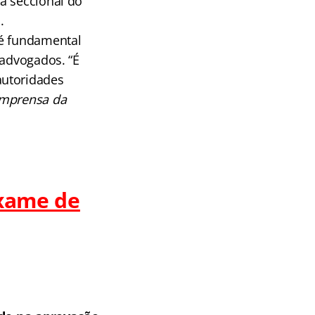
a seccional do
.
 é fundamental
 advogados. “É
autoridades
Imprensa da
Exame de