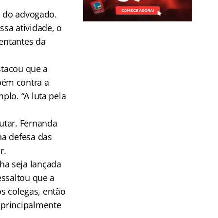
l do advogado.
sa atividade, o
sentantes da
stacou que a
bém contra a
plo. “A luta pela
utar. Fernanda
na defesa das
r.
ha seja lançada
essaltou que a
s colegas, então
 principalmente