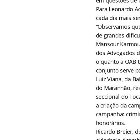
em questões de b
Para Leonardo Ac
cada dia mais se
“Observamos que a
de grandes dific
Mansour Karmouc
dos Advogados d
o quanto a OAB 
conjunto serve p
Luiz Viana, da Ba
do Maranhão, res
seccional do Toc
a criação da cam
campanha: crimina
honorários.
Ricardo Breier, 