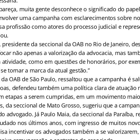
ssária.
e pareça, muita gente desconhece o significado do pape
nvolver uma campanha com esclarecimentos sobre nos
ssa profissão como atores do processo judicial e repre
mou.
, presidente da seccional da OAB no Rio de Janeiro, de
ocar não apenas a valorização da advocacia, mas tam
a atividade, como em questões de honorários, por exem
se tornar a marca da atual gestão.”
 da OAB de São Paulo, ressaltou que a campanha é sal
goas, defendeu também uma política clara de atuação 
com etapas a serem cumpridas, em um movimento maio
 da seccional de Mato Grosso, sugeriu que a campan
o advogado. Já Paulo Maia, da seccional da Paraíba, r
dado nos últimos anos, com ingresso de muitos novo
sa incentivar os advogados também a se valorizarem,