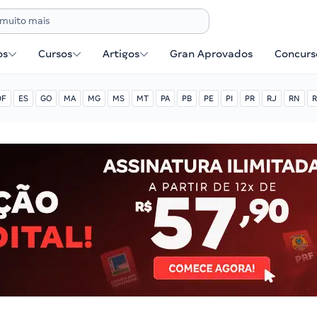
os
Cursos
Artigos
Gran Aprovados
Concurse
DF
ES
GO
MA
MG
MS
MT
PA
PB
PE
PI
PR
RJ
RN
R