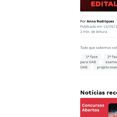
Por
Anna Rodrigues
Publicado em
13/05/
2 min. de leitura
Tudo que sabemos so
1ª fase
2ª fa
para OAB
exame
OAB
projeto ex
Notícias r