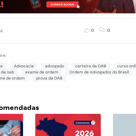
0
0
16
bre:
se
Advocacia
advogado
carteira da OAB
curso onl
 da oab
exame de ordem
Ordem de Advogados do Brasil
ame de ordem
prova da OAB
ecomendadas