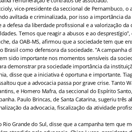
aixa remuneração e contratos de associado.
cioly, vice-presidente da seccional de Pernambuco, o
ndo aviltada e criminalizada, por isso a importância d
 defesa da liberdade profissional e a valorização da c
uldades. Temos que reagir a abusos e ao desprestígio”,
he, da OAB-MS, afirmou que a sociedade tem que en
o Brasil como defensora da sociedade. “A campanha 
tem sido importante nos momentos sensíveis da socie
ara demonstrar pra sociedade importância da instituiçã
hia, disse que a iniciativa é oportuna e importante. Ti
saltou que a advocacia passa por grave crise. Tanto W
antins, e Homero Mafra, da seccional do Espírito Sant
panha. Paulo Brincas, de Santa Catarina, sugeriu três 
lização da advocacia, fiscalização da atividade profis
do Rio Grande do Sul, disse que a campanha tem que m