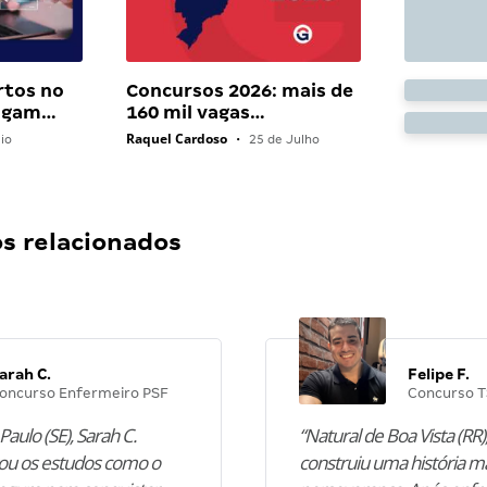
rtos no
Concursos 2026: mais de
pagam…
160 mil vagas…
Raquel Cardoso
io
•
25 de Julho
 relacionados
arah C.
Felipe F.
oncurso Enfermeiro PSF
Concurso T
Paulo (SE), Sarah C.
“Natural de Boa Vista (RR),
u os estudos como o
construiu uma história m