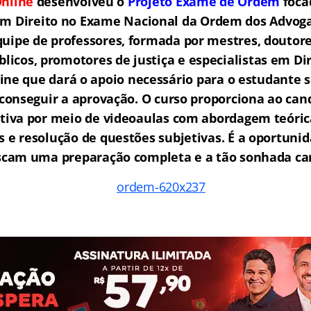
nline
desenvolveu o
Projeto Exame de Ordem
f
o
ca
em Direito no Exame Nacional da Ordem dos Advogad
ipe de professores, formada por mestres, doutore
licos, promotores de justiça e especialistas em Di
ne que dará o apoio necessário para o estudante s
e conseguir a aprovação.
O curso proporciona ao ca
tiva por meio de videoaulas com abordagem teóric
as e resolução de questões subjetivas. É a oportunid
scam uma preparação completa e a tão sonhada car