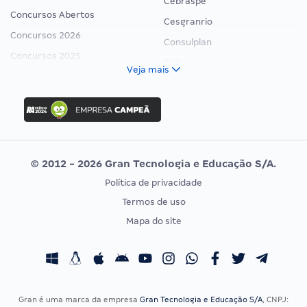
Cebraspe
Concursos Abertos
Cesgranrio
Concursos 2026
Consulplan
Concursos 2025
FCC
Veja mais
Concurso Nacional Unificado
FGV
Concurso Ibama
Idecan
Concurso MPU
Selecon
Editais publicados
Uniase
© 2012 - 2026 Gran Tecnologia e Educação S/A.
Vunesp
Política de privacidade
CONCURSOS POR PROFISSÃO
EXAME DE ORDEM
Termos de uso
Concursos Administrativos
OAB
Mapa do site
Concursos Educação
Prova OAB
Concursos Fiscais
Calendário OAB
Concursos Jurídicos
Questões OAB
Concursos Militares
Recursos OAB
Gran é uma marca da empresa
Gran Tecnologia e Educação S/A
, CNPJ: