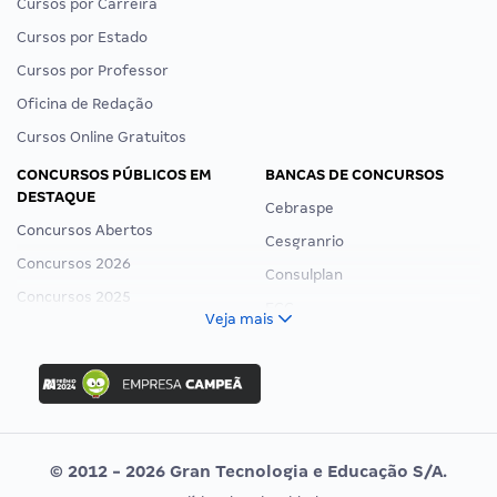
Cursos por Carreira
Cursos por Estado
Cursos por Professor
Oficina de Redação
Cursos Online Gratuitos
CONCURSOS PÚBLICOS EM
BANCAS DE CONCURSOS
DESTAQUE
Cebraspe
Concursos Abertos
Cesgranrio
Concursos 2026
Consulplan
Concursos 2025
FCC
Veja mais
Concurso Nacional Unificado
FGV
Concurso Ibama
Idecan
Concurso MPU
Selecon
Editais publicados
Uniase
© 2012 - 2026 Gran Tecnologia e Educação S/A.
Vunesp