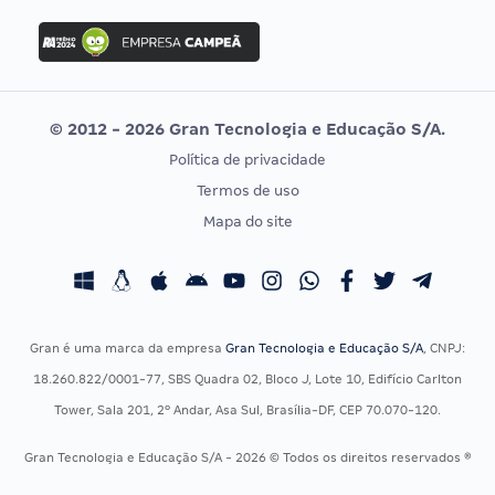
Concurso Ibama
Idecan
Concurso MPU
Selecon
Editais publicados
Uniase
© 2012 - 2026 Gran Tecnologia e Educação S/A.
Vunesp
Política de privacidade
CONCURSOS POR PROFISSÃO
EXAME DE ORDEM
Termos de uso
Concursos Administrativos
OAB
Mapa do site
Concursos Educação
Prova OAB
Concursos Fiscais
Calendário OAB
Concursos Jurídicos
Questões OAB
Concursos Militares
Recursos OAB
Gran é uma marca da empresa
Gran Tecnologia e Educação S/A
, CNPJ:
Concursos Policiais
Exame de Ordem
18.260.822/0001-77, SBS Quadra 02, Bloco J, Lote 10, Edifício Carlton
Concursos Saúde
Tower, Sala 201, 2º Andar, Asa Sul, Brasília-DF, CEP 70.070-120.
Concursos Tribunais
Gran Tecnologia e Educação S/A - 2026 © Todos os direitos reservados ®
Residência Multiprofissional