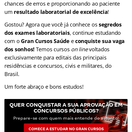
chances de erros e proporcionando ao paciente
um
resultado laboratorial de excelência
!
Gostou? Agora que você já conhece os
segredos
dos exames laboratoriais
, continue estudando
com o
Gran Cursos Saúde
e
conquiste sua vaga
dos sonhos!
Temos cursos
on line
voltados
exclusivamente para editais das principais
residências e concursos, civis e militares, do
Brasil.
Um forte abraço e bons estudos!
QUER CONQUISTAR A SUA APROVAÇÃO EM
CONCURSOS PÚBLICOS?
Prepare-se com quem mais entende do assunto!
COMECE A ESTUDAR NO GRAN CURSOS