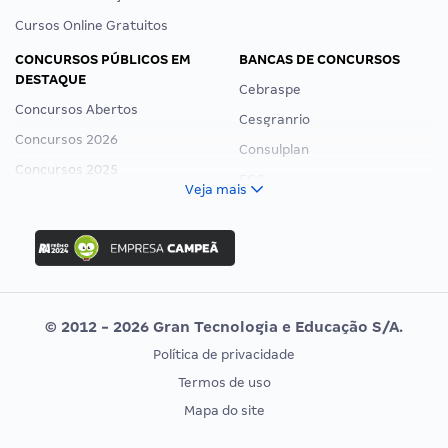
Cursos Online Gratuitos
CONCURSOS PÚBLICOS EM
BANCAS DE CONCURSOS
DESTAQUE
Cebraspe
Concursos Abertos
Cesgranrio
Concursos 2026
Consulplan
Concursos 2025
FCC
Veja mais
Concurso Nacional Unificado
FGV
Concurso Ibama
Idecan
Concurso MPU
Selecon
Editais publicados
Uniase
© 2012 - 2026 Gran Tecnologia e Educação S/A.
Vunesp
Política de privacidade
CONCURSOS POR PROFISSÃO
EXAME DE ORDEM
Termos de uso
Concursos Administrativos
OAB
Mapa do site
Concursos Educação
Prova OAB