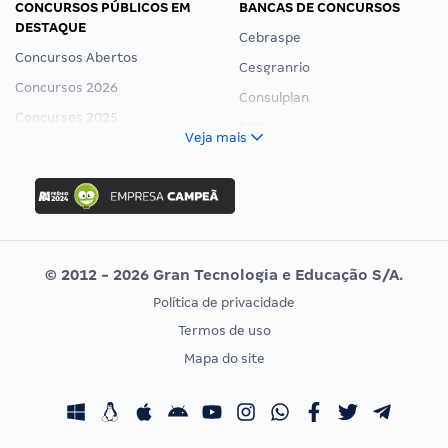
CONCURSOS PÚBLICOS EM
BANCAS DE CONCURSOS
DESTAQUE
Cebraspe
Concursos Abertos
Cesgranrio
Concursos 2026
Consulplan
Concursos 2025
FCC
Veja mais
Concurso Nacional Unificado
FGV
Concurso Ibama
Idecan
Concurso MPU
Selecon
Editais publicados
Uniase
© 2012 - 2026 Gran Tecnologia e Educação S/A.
Vunesp
Política de privacidade
CONCURSOS POR PROFISSÃO
EXAME DE ORDEM
Termos de uso
Concursos Administrativos
OAB
Mapa do site
Concursos Educação
Prova OAB
Concursos Fiscais
Calendário OAB
Concursos Jurídicos
Questões OAB