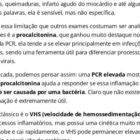
as, queimaduras, infarto agudo do miocárdio e até algu
 palavras, ela é sensível, mas não específica.
 essa limitação que outros exames costumam ser ana
es é a
procalcitonina
, que ganhou muito destaque no
a PCR, ela tende a se elevar principalmente em infecç
as, sendo uma ferramenta útil para diferenciar process
virais.
ficada, podemos pensar assim: uma
PCR elevada
mostr
a
procalcitonina
ajuda a responder se essa inflamaçã
e ser causada por uma bactéria
. Claro que não exist
ação é extremamente útil.
lássico é o
VHS (velocidade de hemossedimentação
ssos inflamatórios, mas possui uma cinética muito m
sobe e cai rapidamente, o VHS pode permanecer elev