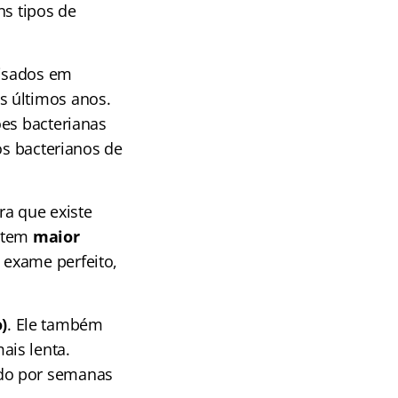
ns tipos de
lisados em
s últimos anos.
ões bacterianas
os bacterianos de
a que existe
o tem
maior
e exame perfeito,
)
. Ele também
ais lenta.
ado por semanas