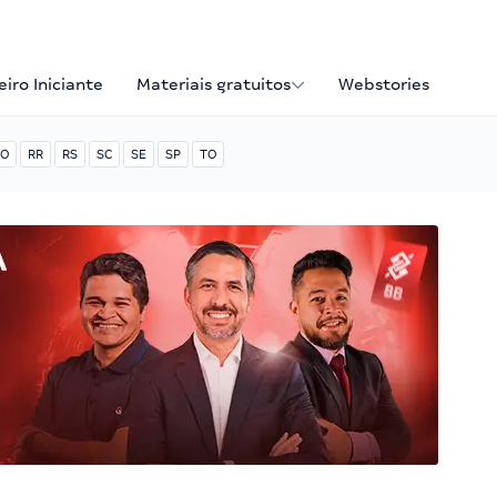
iro Iniciante
Materiais gratuitos
Webstories
O
RR
RS
SC
SE
SP
TO