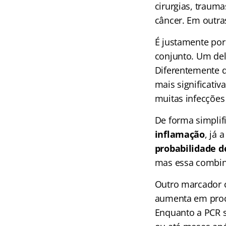
cirurgias, traum
câncer. Em outras
É justamente por
conjunto. Um del
Diferentemente d
mais significativ
muitas infecções 
De forma simpli
inflamação
, já 
probabilidade d
mas essa combin
Outro marcador c
aumenta em proce
Enquanto a PCR 