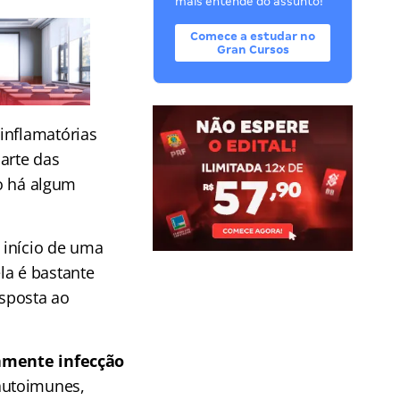
mais entende do assunto!
Comece a estudar no
Gran Cursos
inflamatórias
parte das
o há algum
 início de uma
la é bastante
esposta ao
iamente infecção
autoimunes,