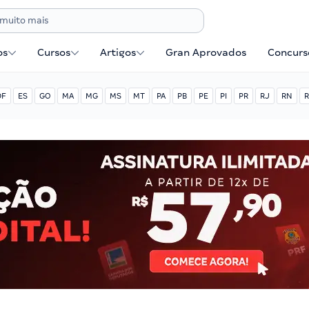
os
Cursos
Artigos
Gran Aprovados
Concurse
DF
ES
GO
MA
MG
MS
MT
PA
PB
PE
PI
PR
RJ
RN
R