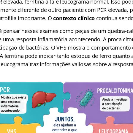
 elevada, ferritina alta e leucograma normal. Isso po
mente diferente de outro paciente com PCR elevada, p
rofilia importante. O
contexto clínico
continua send
 é pensar nesses exames como peças de um quebra-ca
e uma resposta inflamatória acontecendo. A procalcito
ticipação de bactérias. O VHS mostra o comportamento
 ferritina pode indicar tanto estoque de ferro quanto 
o leucograma traz informações valiosas sobre a respost