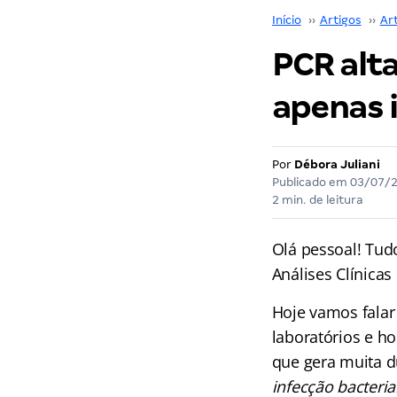
Início
››
Artigos
››
Ar
PCR alta
apenas 
Por
Débora Juliani
Publicado em
03/07/
2 min. de leitura
Olá pessoal! Tud
Análises Clínicas
Hoje vamos falar
laboratórios e ho
que gera muita d
infecção bacteri