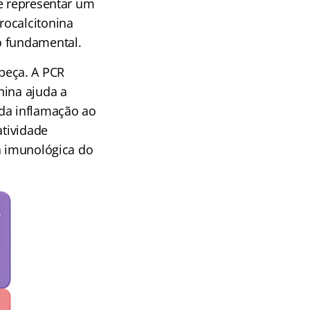
de representar um
rocalcitonina
o fundamental.
beça. A PCR
nina ajuda a
 da inflamação ao
atividade
a imunológica do