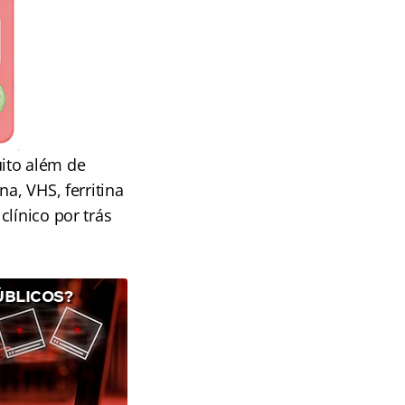
ito além de
a, VHS, ferritina
línico por trás
ÚBLICOS?