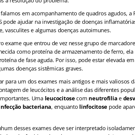
ós a resolução do problema.
o falamos em acompanhamento de quadros agudos, a 
VHS pode ajudar na investigação de doenças inflamatóri
de, vasculites e algumas doenças autoimunes.
ro exame que entrou de vez nesse grupo de marcadores
hecida como proteína de armazenamento de ferro, el
oteína de fase aguda. Por isso, pode estar elevada em
gumas doenças sistêmicas graves.
r para um dos exames mais antigos e mais valiosos d
contagem de leucócitos e a análise das diferentes popu
 importantes. Uma
leucocitose
com
neutrofilia
e
desv
infecção bacteriana
, enquanto
linfocitose
pode apar
.
nhum desses exames deve ser interpretado isoladame