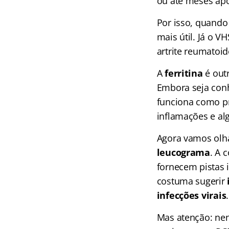
ou até meses ap
Por isso, quand
mais útil. Já o 
artrite reumatoi
A
ferritina
é out
Embora seja con
funciona como pr
inflamações e al
Agora vamos olha
leucograma
. A 
fornecem pistas
costuma sugerir
infecções virais
Mas atenção: ne