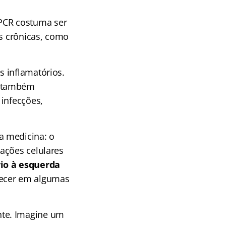
PCR costuma ser
as crônicas, como
 inflamatórios.
a também
 infecções,
a medicina: o
lações celulares
io à esquerda
ecer em algumas
nte. Imagine um