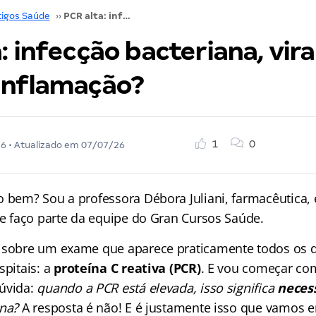
tigos Saúde
››
PCR alta: infecção bacteriana, viral ou apenas inflamação?
: infecção bacteriana, vira
inflamação?
1
0
26
• Atualizado em
07/07/26
o bem? Sou a professora Débora Juliani, farmacêutica, 
 e faço parte da equipe do Gran Cursos Saúde.
 sobre um exame que aparece praticamente todos os d
spitais: a
proteína C reativa (PCR)
. E vou começar c
úvida:
quando a PCR está elevada, isso significa
neces
ana?
A resposta é não! E é justamente isso que vamos 