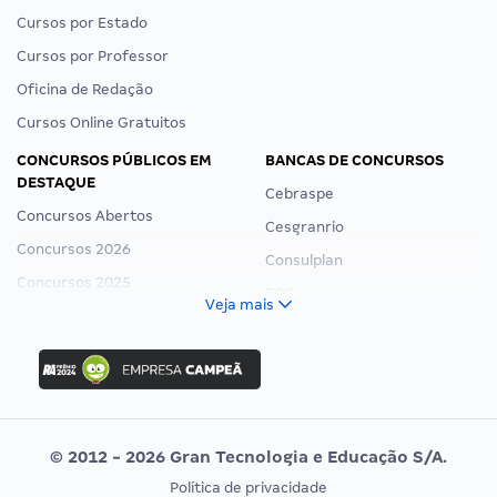
Cursos por Estado
Cursos por Professor
Oficina de Redação
Cursos Online Gratuitos
CONCURSOS PÚBLICOS EM
BANCAS DE CONCURSOS
DESTAQUE
Cebraspe
Concursos Abertos
Cesgranrio
Concursos 2026
Consulplan
Concursos 2025
FCC
Veja mais
Concurso Nacional Unificado
FGV
Concurso Ibama
Idecan
Concurso MPU
Selecon
Editais publicados
Uniase
© 2012 - 2026 Gran Tecnologia e Educação S/A.
Vunesp
Política de privacidade