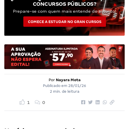
CONCURSOS PÚBLICOS?
Prepare-se com quem mais entende do assunto!
COMECE A ESTUDAR NO GRAN CURSOS
Por
Nayara Mota
Publicado em
28/01/26
2 min. de leitura
1
0