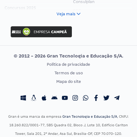
Consulplan
Concursos 2025
FCC
Veja mais
Concurso Nacional Unificado
FGV
Concurso Ibama
Idecan
Concurso MPU
Selecon
Editais publicados
Uniase
© 2012 - 2026 Gran Tecnologia e Educação S/A.
Vunesp
Política de privacidade
CONCURSOS POR PROFISSÃO
EXAME DE ORDEM
Termos de uso
Concursos Administrativos
OAB
Mapa do site
Concursos Educação
Prova OAB
Concursos Fiscais
Calendário OAB
Concursos Jurídicos
Questões OAB
Concursos Militares
Recursos OAB
Gran é uma marca da empresa
Gran Tecnologia e Educação S/A
, CNPJ:
Concursos Policiais
Exame de Ordem
18.260.822/0001-77, SBS Quadra 02, Bloco J, Lote 10, Edifício Carlton
Concursos Saúde
Tower, Sala 201, 2º Andar, Asa Sul, Brasília-DF, CEP 70.070-120.