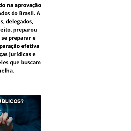
do na aprovação
os do Brasil.
A
s, delegados,
reito, preparou
 se preparar e
paração efetiva
as jurídicas e
ueles que buscam
melha.
ÚBLICOS?