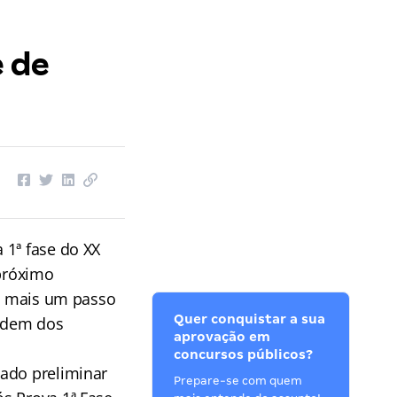
e de
 1ª fase do XX
próximo
rá mais um passo
Quer conquistar a sua
Ordem dos
aprovação em
concursos públicos?
tado preliminar
Prepare-se com quem