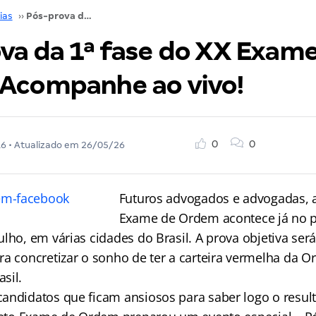
ias
››
Pós-prova da 1ª fase do XX Exame de Ordem! Acompanhe ao vivo!
va da 1ª fase do XX Exam
Acompanhe ao vivo!
0
0
16
• Atualizado em
26/05/26
Futuros advogados e advogadas, a
Exame de Ordem acontece já no 
ulho, em várias cidades do Brasil. A prova objetiva se
ra concretizar o sonho de ter a carteira vermelha da 
sil.
andidatos que ficam ansiosos para saber logo o resul