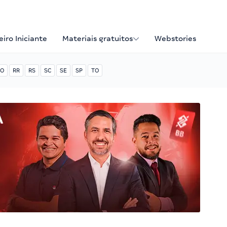
iro Iniciante
Materiais gratuitos
Webstories
O
RR
RS
SC
SE
SP
TO