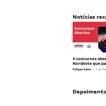
Notícias r
5 concursos abe
Nordeste que 
Fellype Sales
•
2 de Ma
Depoimentos