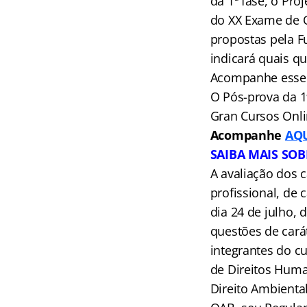
da 1ª fase, o Pr
do XX Exame de O
propostas pela F
indicará quais q
Acompanhe esse e
O Pós-prova da 1
Gran Cursos Onlin
Acompanhe
AQ
SAIBA MAIS SO
A avaliação dos c
profissional, de 
dia 24 de julho, 
questões de carát
integrantes do c
de Direitos Huma
Direito Ambiental