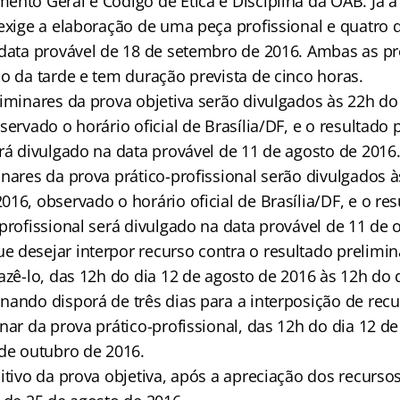
nto Geral e Código de Ética e Disciplina da OAB. Já a 
exige a elaboração de uma peça profissional e quatro 
 data provável de 18 de setembro de 2016. Ambas as p
o da tarde e tem duração prevista de cinco horas.
liminares da prova objetiva serão divulgados às 22h do
servado o horário oficial de Brasília/DF, e o resultado 
erá divulgado na data provável de 11 de agosto de 2016
nares da prova prático-profissional serão divulgados à
16, observado o horário oficial de Brasília/DF, e o re
profissional será divulgado na data provável de 11 de 
 desejar interpor recurso contra o resultado prelimin
azê-lo, das 12h do dia 12 de agosto de 2016 às 12h do 
nando disporá de três dias para a interposição de recu
nar da prova prático-profissional, das 12h do dia 12 d
 de outubro de 2016.
itivo da prova objetiva, após a apreciação dos recurso