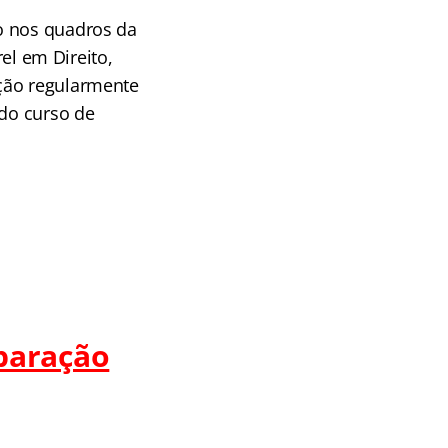
o nos quadros da
l em Direito,
ição regularmente
 do curso de
paração