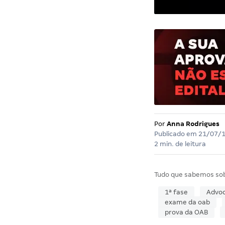
Por
Anna Rodrigues
Publicado em
21/07/
2 min. de leitura
Tudo que sabemos so
1ª fase
Advoc
exame da oab
prova da OAB