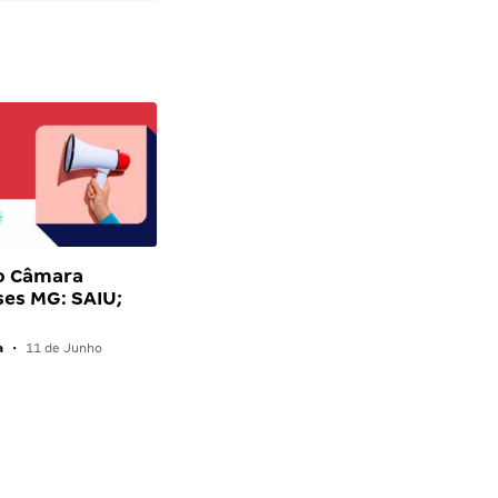
o Câmara
es MG: SAIU;
a
•
11 de Junho