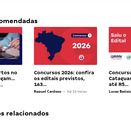
ecomendadas
rtos no
Concursos 2026: confira
Concurs
pagam…
os editais previstos,
Cataguas
163…
até R$…
io
Raquel Cardoso
Lucas Batist
•
Há 15 horas
 relacionados