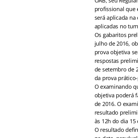
OAB, seu Regulame
profissional que 
será aplicada na
aplicadas no turn
Os gabaritos pre
julho de 2016, ob
prova objetiva s
respostas prelimi
de setembro de 20
da prova prático-
O examinando que
objetiva poderá f
de 2016. O exami
resultado prelimi
às 12h do dia 15
O resultado defin