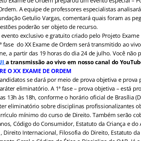
ojeto Exame de Ordem preparou um evento especial – Pó
rdem. A equipe de professores especialistas analisar
undação Getulio Vargas, comentará quais foram as pe
uestões poderão ser objeto de recurso.
vento exclusivo e gratuito criado pelo Projeto Exame
ª fase do XX Exame de Ordem será transmitido ao vivo
e, a partir das 19 horas do dia 24 de julho. Você não 
UI
a transmissão ao vivo em nosso canal do YouTub
BRE O XX EXAME DE ORDEM
andidatos se dará por meio de prova objetiva e prova p
caráter eliminatório. A 1ª fase – prova objetiva – está 
das 13h às 18h, conforme o horário oficial de Brasília (D
er eliminatório sobre disciplinas profissionalizantes ob
urrículo mínimo do curso de Direito. Também serão c
nos, Código do Consumidor, Estatuto da Criança e do 
, Direito Internacional, Filosofia do Direito, Estatuto d