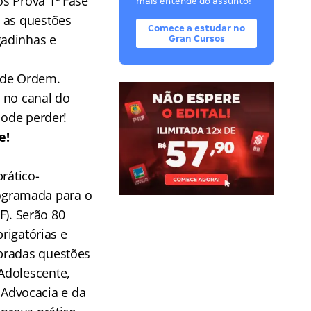
s Prova 1ª Fase
mais entende do assunto!
á as questões
Comece a estudar no
gadinhas e
Gran Cursos
 de Ordem.
 no canal do
pode perder!
e!
rático-
programada para o
F). Serão 80
rigatórias e
obradas questões
Adolescente,
a Advocacia e da