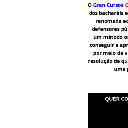
O
Gran Cursos
O
dos bacharéis 
renomada equ
defensores púb
um método onl
conseguir a ap
por meio de v
resolução de qu
uma p
QUER CO