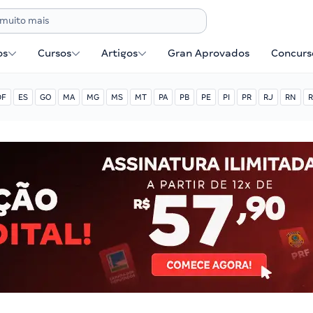
os
Cursos
Artigos
Gran Aprovados
Concurse
DF
ES
GO
MA
MG
MS
MT
PA
PB
PE
PI
PR
RJ
RN
R