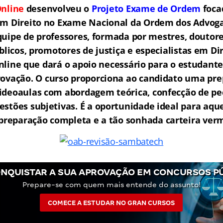
nline
desenvolveu o
Projeto Exame de Ordem
f
o
ca
em Direito no Exame Nacional da Ordem dos Advogad
ipe de professores, formada por mestres, doutore
licos, promotores de justiça e especialistas em Di
ine que dará o apoio necessário para o estudante
rovação.
O curso proporciona ao candidato uma pre
ideoaulas com abordagem teórica, confecção de peç
estões subjetivas. É a oportunidade ideal para aq
reparação completa e a tão sonhada carteira ver
NQUISTAR A SUA APROVAÇÃO EM CONCURSOS P
Prepare-se com quem mais entende do assunto!
COMECE A ESTUDAR NO GRAN CURSOS