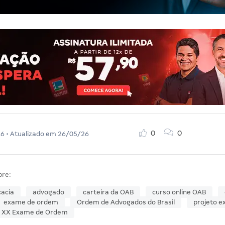
0
0
16
• Atualizado em
26/05/26
bre:
acia
advogado
carteira da OAB
curso online OAB
exame de ordem
Ordem de Advogados do Brasil
projeto 
XX Exame de Ordem