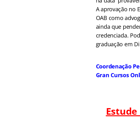
na data provável
A aprovação no E
OAB como advoga
ainda que penden
credenciada. Pod
graduação em Dir
Coordenação Pe
Gran Cursos On
Estude