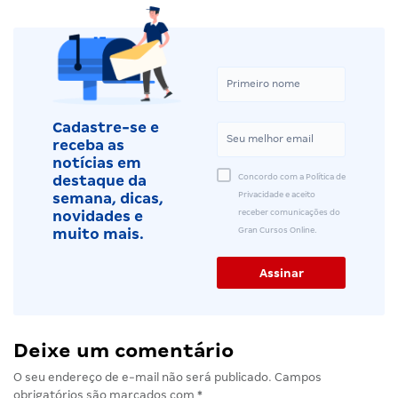
Cadastre-se e
receba as
notícias em
Concordo com a Política de
destaque da
Privacidade e aceito
semana, dicas,
receber comunicações do
novidades e
Gran Cursos Online.
muito mais.
Deixe um comentário
O seu endereço de e-mail não será publicado.
Campos
obrigatórios são marcados com
*