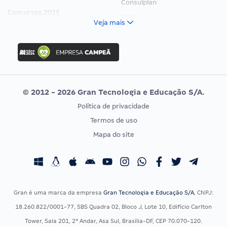
Consulplan
Concursos 2025
FCC
Veja mais
Concurso Nacional Unificado
FGV
Concurso Ibama
Idecan
Concurso MPU
Selecon
Editais publicados
Uniase
© 2012 - 2026 Gran Tecnologia e Educação S/A.
Vunesp
Política de privacidade
CONCURSOS POR PROFISSÃO
EXAME DE ORDEM
Termos de uso
Concursos Administrativos
OAB
Mapa do site
Concursos Educação
Prova OAB
Concursos Fiscais
Calendário OAB
Concursos Jurídicos
Questões OAB
Concursos Militares
Recursos OAB
Gran é uma marca da empresa
Gran Tecnologia e Educação S/A
, CNPJ:
Concursos Policiais
Exame de Ordem
18.260.822/0001-77, SBS Quadra 02, Bloco J, Lote 10, Edifício Carlton
Concursos Saúde
Tower, Sala 201, 2º Andar, Asa Sul, Brasília-DF, CEP 70.070-120.