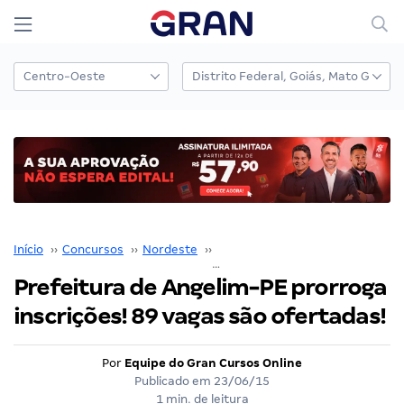
Início
››
Concursos
››
Nordeste
››
Pernambuco
››
Prefeitura de Angelim-PE prorroga inscrições! 89 vagas são ofertadas!
Prefeitura de Angelim-PE prorroga
inscrições! 89 vagas são ofertadas!
Por
Equipe do Gran Cursos Online
Publicado em
23/06/15
1 min. de leitura