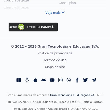
Concursos 2026
Consulplan
Concursos 2025
FCC
Veja mais
Concurso Nacional Unificado
FGV
Concurso Ibama
Idecan
Concurso MPU
Selecon
Editais publicados
Uniase
© 2012 - 2026 Gran Tecnologia e Educação S/A.
Vunesp
Política de privacidade
CONCURSOS POR PROFISSÃO
EXAME DE ORDEM
Termos de uso
Concursos Administrativos
OAB
Mapa do site
Concursos Educação
Prova OAB
Concursos Fiscais
Calendário OAB
Concursos Jurídicos
Questões OAB
Concursos Militares
Recursos OAB
Gran é uma marca da empresa
Gran Tecnologia e Educação S/A
, CNPJ:
Concursos Policiais
Exame de Ordem
18.260.822/0001-77, SBS Quadra 02, Bloco J, Lote 10, Edifício Carlton
Concursos Saúde
Tower, Sala 201, 2º Andar, Asa Sul, Brasília-DF, CEP 70.070-120.