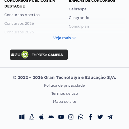
CONCURSOS PÚBLICOS EM
BANCAS DE CONCURSOS
DESTAQUE
Cebraspe
Concursos Abertos
Cesgranrio
Concursos 2026
Consulplan
Concursos 2025
FCC
Veja mais
Concurso Nacional Unificado
FGV
Concurso Ibama
Idecan
Concurso MPU
Selecon
Editais publicados
Uniase
© 2012 - 2026 Gran Tecnologia e Educação S/A.
Vunesp
Política de privacidade
CONCURSOS POR PROFISSÃO
EXAME DE ORDEM
Termos de uso
Concursos Administrativos
OAB
Mapa do site
Concursos Educação
Prova OAB
Concursos Fiscais
Calendário OAB
Concursos Jurídicos
Questões OAB