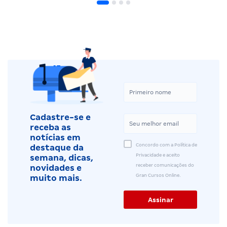
Cadastre-se e
receba as
notícias em
Concordo com a Política de
destaque da
Privacidade e aceito
semana, dicas,
receber comunicações do
novidades e
Gran Cursos Online.
muito mais.