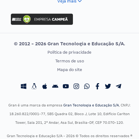
Veja mais
Concurso Nacional Unificado
FGV
Concurso Ibama
Idecan
Concurso MPU
Selecon
Editais publicados
Uniase
© 2012 - 2026 Gran Tecnologia e Educação S/A.
Vunesp
Política de privacidade
CONCURSOS POR PROFISSÃO
EXAME DE ORDEM
Termos de uso
Concursos Administrativos
OAB
Mapa do site
Concursos Educação
Prova OAB
Concursos Fiscais
Calendário OAB
Concursos Jurídicos
Questões OAB
Concursos Militares
Recursos OAB
Gran é uma marca da empresa
Gran Tecnologia e Educação S/A
, CNPJ:
Concursos Policiais
Exame de Ordem
18.260.822/0001-77, SBS Quadra 02, Bloco J, Lote 10, Edifício Carlton
Concursos Saúde
Tower, Sala 201, 2º Andar, Asa Sul, Brasília-DF, CEP 70.070-120.
Concursos Tribunais
Gran Tecnologia e Educação S/A - 2026 © Todos os direitos reservados ®
Residência Multiprofissional