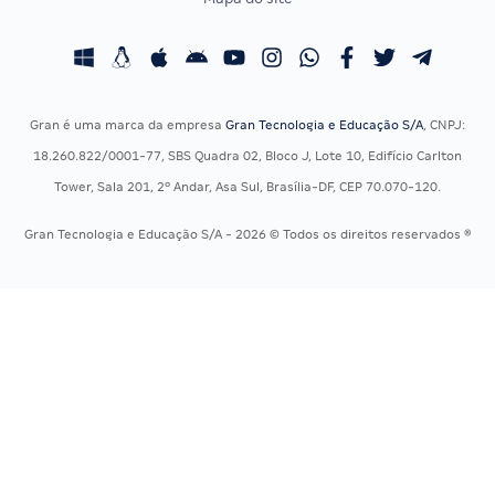
Concursos Educação
Prova OAB
Concursos Fiscais
Calendário OAB
Concursos Jurídicos
Questões OAB
Concursos Militares
Recursos OAB
Gran é uma marca da empresa
Gran Tecnologia e Educação S/A
, CNPJ:
Concursos Policiais
Exame de Ordem
18.260.822/0001-77, SBS Quadra 02, Bloco J, Lote 10, Edifício Carlton
Concursos Saúde
Tower, Sala 201, 2º Andar, Asa Sul, Brasília-DF, CEP 70.070-120.
Concursos Tribunais
Gran Tecnologia e Educação S/A - 2026 © Todos os direitos reservados ®
Residência Multiprofissional