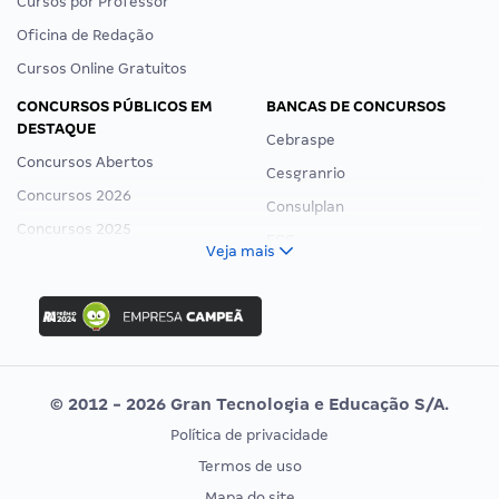
Cursos por Professor
Oficina de Redação
Cursos Online Gratuitos
CONCURSOS PÚBLICOS EM
BANCAS DE CONCURSOS
DESTAQUE
Cebraspe
Concursos Abertos
Cesgranrio
Concursos 2026
Consulplan
Concursos 2025
FCC
Veja mais
Concurso Nacional Unificado
FGV
Concurso Ibama
Idecan
Concurso MPU
Selecon
Editais publicados
Uniase
© 2012 - 2026 Gran Tecnologia e Educação S/A.
Vunesp
Política de privacidade
CONCURSOS POR PROFISSÃO
EXAME DE ORDEM
Termos de uso
Concursos Administrativos
OAB
Mapa do site