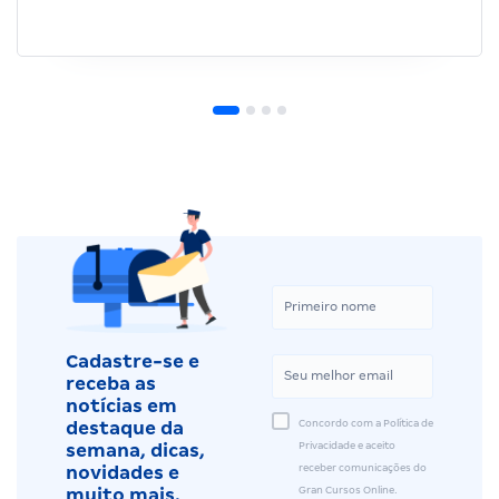
Cadastre-se e
receba as
notícias em
Concordo com a Política de
destaque da
Privacidade e aceito
semana, dicas,
receber comunicações do
novidades e
Gran Cursos Online.
muito mais.