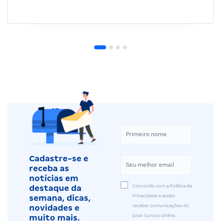
Cadastre-se e
receba as
notícias em
Concordo com a Política de
destaque da
Privacidade e aceito
semana, dicas,
receber comunicações do
novidades e
Gran Cursos Online.
muito mais.