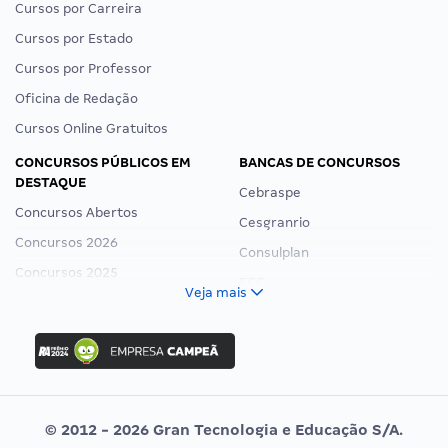
Cursos por Carreira
Cursos por Estado
Cursos por Professor
Oficina de Redação
Cursos Online Gratuitos
CONCURSOS PÚBLICOS EM
BANCAS DE CONCURSOS
DESTAQUE
Cebraspe
Concursos Abertos
Cesgranrio
Concursos 2026
Consulplan
Concursos 2025
FCC
Veja mais
Concurso Nacional Unificado
FGV
Concurso Ibama
Idecan
Concurso MPU
Selecon
Editais publicados
Uniase
© 2012 - 2026 Gran Tecnologia e Educação S/A.
Vunesp