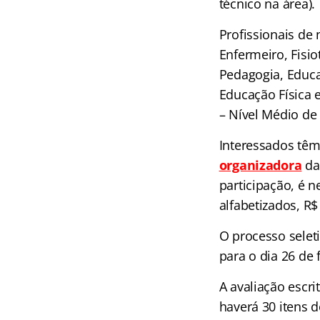
técnico na área).
Profissionais de 
Enfermeiro, Fisio
Pedagogia, Educaç
Educação Física 
– Nível Médio de
Interessados têm
organizadora
da 
participação, é n
alfabetizados, R$
O processo seleti
para o dia 26 de f
A avaliação escri
haverá 30 itens 