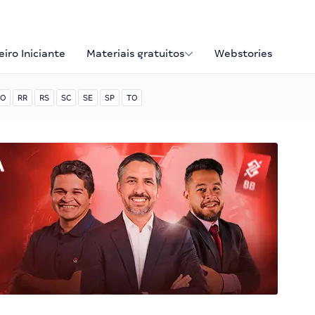
iro Iniciante
Materiais gratuitos
Webstories
O
RR
RS
SC
SE
SP
TO