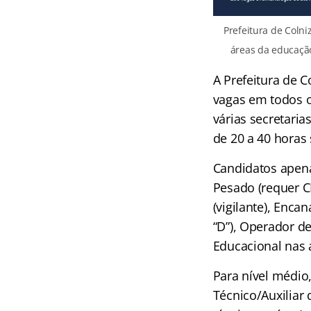
Prefeitura de Colni
áreas da educação
A Prefeitura de 
vagas em todos o
várias secretari
de 20 a 40 horas 
Candidatos apena
Pesado (requer CN
(vigilante), Enc
“D”), Operador d
Educacional nas 
Para nível médio
Técnico/Auxiliar