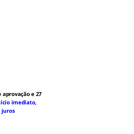
 aprovação e 27
ício imediato,
 juros