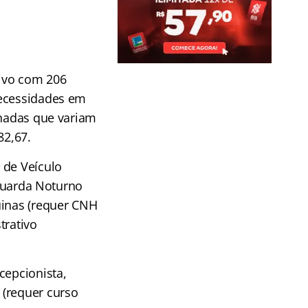
tivo com 206
necessidades em
rnadas que variam
82,67.
 de Veículo
 Guarda Noturno
uinas (requer CNH
trativo
cepcionista,
 (requer curso