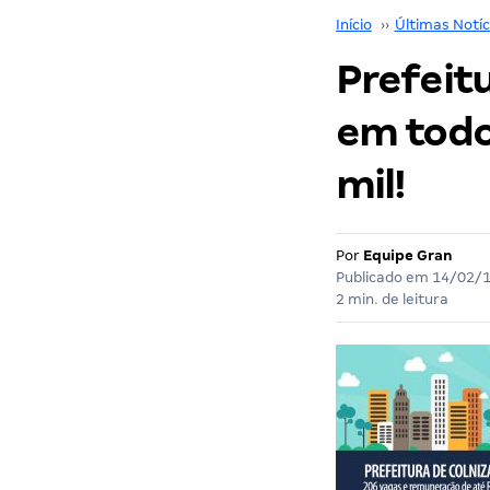
Início
››
Últimas Notíc
Prefeit
em todos
mil!
Por
Equipe Gran
Publicado em
14/02/
2 min. de leitura