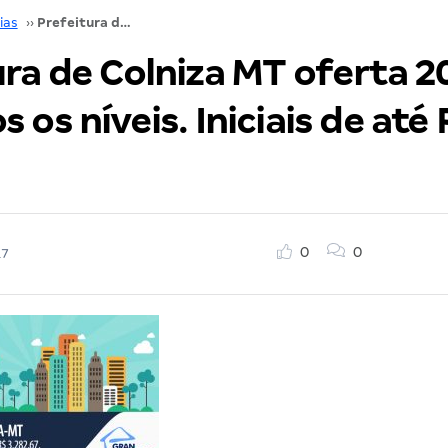
ias
››
Prefeitura de Colniza MT oferta 206 vagas em todos os níveis. Iniciais de até R$ 3.2 mil!
ura de Colniza MT oferta 2
 os níveis. Iniciais de até 
0
0
17