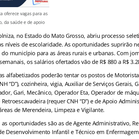
za oferece vagas para as
, da saúde e de apoio
Colniza, no Estado do Mato Grosso, abriu processo sele
s níveis de escolaridade. As oportunidades suprirão 
as do município para as áreas rurais e urbanas. Com jo
semanais, os salários ofertados vão de R$ 880 a R$ 3.2
s alfabetizados poderão tentar os postos de Motorista
H “D”), cozinheira, vigia, Auxiliar de Serviços Gerais,
anador, Gari, Mecânico, Operador Eta, Operador de máq
e Retroescavadeira (requer CNH “D”) e de Apoio Adminis
áreas de Merendeira, Limpeza e Vigilante.
, as oportunidades são as de Agente Administrativo, Re
 de Desenvolvimento Infantil e Técnico em Enfermagem