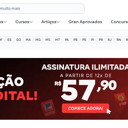
os
Cursos
Artigos
Gran Aprovados
Concurse
DF
ES
GO
MA
MG
MS
MT
PA
PB
PE
PI
PR
RJ
RN
R