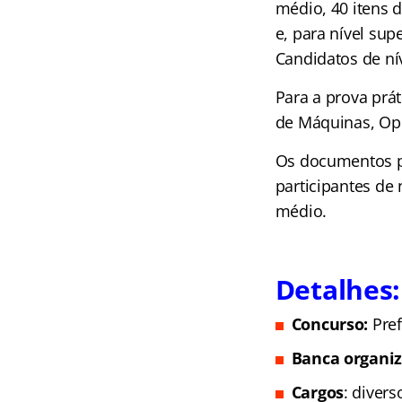
médio, 40 itens 
e, para nível sup
Candidatos de nív
Para a prova prá
de Máquinas, Ope
Os documentos pa
participantes de 
médio.
Detalhes:
Concurso:
Pref
Banca organi
Cargos
: divers