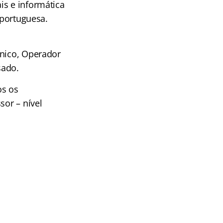
is e informática
 portuguesa.
ânico, Operador
sado.
os os
sor – nível