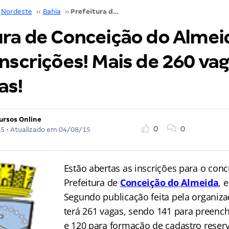
Nordeste
››
Bahia
››
Prefeitura de Conceição do Almeida-BA recebe inscrições! Mais de 260 vagas ofertadas!
ura de Conceição do Alme
nscrições! Mais de 260 va
as!
ursos Online
0
0
15
• Atualizado em
04/08/15
Estão abertas as inscrições para o con
Prefeitura de
Conceição do Almeida
, 
Segundo publicação feita pela organiza
terá 261 vagas, sendo 141 para preenc
e 120 para formação de cadastro rese