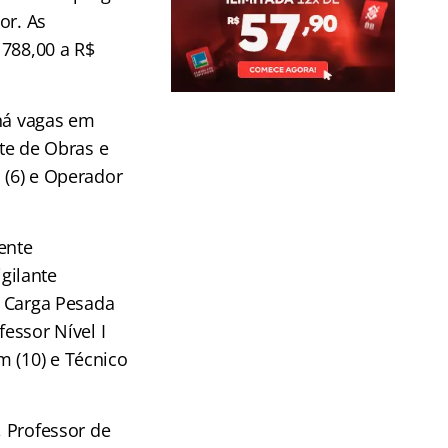
or. As
788,00 a R$
há vagas em
nte de Obras e
ro (6) e Operador
ente
igilante
e Carga Pesada
fessor Nível I
m (10) e Técnico
, Professor de