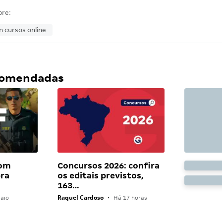
bre:
n cursos online
ecomendadas
com
Concursos 2026: confira
bra
os editais previstos,
163…
Raquel Cardoso
aio
•
Há 17 horas