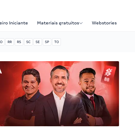
iro Iniciante
Materiais gratuitos
Webstories
O
RR
RS
SC
SE
SP
TO