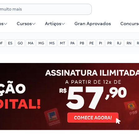
os
Cursos
Artigos
Gran Aprovados
Concurse
DF
ES
GO
MA
MG
MS
MT
PA
PB
PE
PI
PR
RJ
RN
R