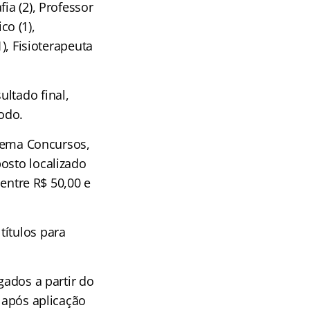
ia (2), Professor
co (1),
), Fisioterapeuta
ltado final,
íodo.
ema Concursos,
osto localizado
 entre R$ 50,00 e
títulos para
gados a partir do
s após aplicação