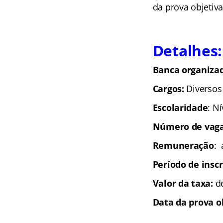
da prova objetiva
Detalhes:
Banca organiza
Cargos:
Diversos
Escolaridade
: N
Número de vaga
Remuneração
: 
Período de insc
Valor da taxa:
de
Data da prova o