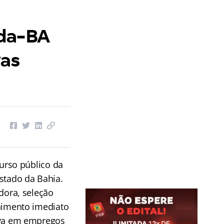
ida-BA
gas
curso público da
estado da Bahia.
dora, seleção
himento imediato
rva em empregos