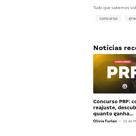
Tudo que sabemos so
concurso
gra
Notícias r
Concurso PRF: 
reajuste, descu
quanto ganha…
Olivia Furlan
•
26 de M