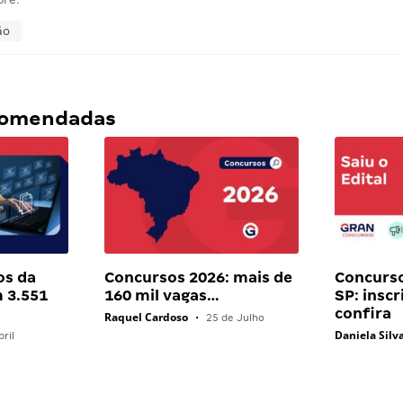
ão
ecomendadas
os da
Concursos 2026: mais de
Concurs
 3.551
160 mil vagas…
SP: inscr
confira
Raquel Cardoso
•
25 de Julho
Daniela Silv
ril