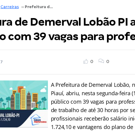
Carreiras
››
Prefeitura de Demerval Lobão PI abre concurso com 39 vagas para professores
ura de Demerval Lobão PI 
o com 39 vagas para prof
0
0
17
A Prefeitura de Demerval Lobão, 
Piauí, abriu, nesta segunda-feira 
público com 39 vagas para profes
de trabalho de até 30 horas por 
profissionais receberão salário ini
1.724,10 e vantagens do plano de 