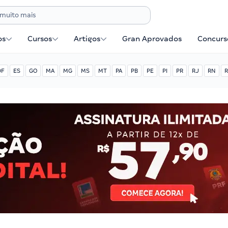
os
Cursos
Artigos
Gran Aprovados
Concurse
DF
ES
GO
MA
MG
MS
MT
PA
PB
PE
PI
PR
RJ
RN
R