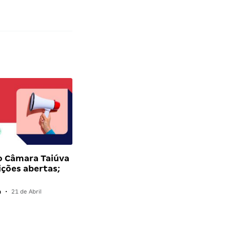
o Câmara Taiúva
ições abertas;
a
•
21 de Abril