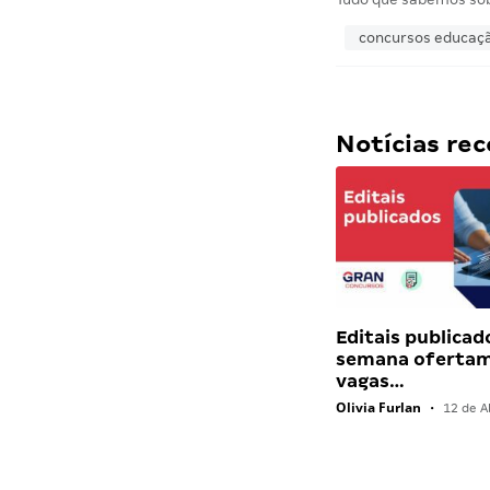
concursos educaç
Notícias r
Editais publicad
semana ofertam
vagas…
Olivia Furlan
•
12 de Ab