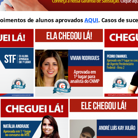
oimentos de alunos aprovados
AQUI
. Casos de suce