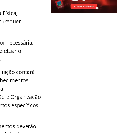
 Física,
a (requer
ior necessária,
efetuar o
.
aliação contará
nhecimentos
da
tão e Organização
tos específicos
umentos deverão