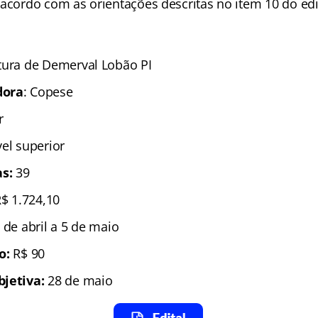
acordo com as orientações descritas no item 10 do edi
tura de Demerval Lobão PI
dora
: Copese
r
vel superior
s:
39
R$ 1.724,10
 de abril a 5 de maio
ão:
R$ 90
bjetiva:
28 de maio