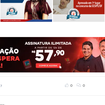
0
0
17
bre: