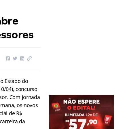
abre
essores
no Estado do
(10/04), concurso
sor. Com jornada
semana, os novos
cial de R$
carreira da