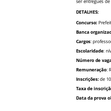
ser entregues de 
DETALHES:
Concurso:
Prefei
Banca organiza
Cargos
: professo
Escolaridade
: ní
Número de vaga
Remuneração
: 
Inscrições
:
de 10
Taxa de inscriç
Data da prova o