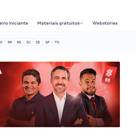
iro Iniciante
Materiais gratuitos
Webstories
O
RR
RS
SC
SE
SP
TO