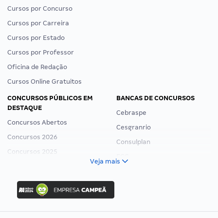
Cursos por Concurso
Cursos por Carreira
Cursos por Estado
Cursos por Professor
Oficina de Redação
Cursos Online Gratuitos
CONCURSOS PÚBLICOS EM
BANCAS DE CONCURSOS
DESTAQUE
Cebraspe
Concursos Abertos
Cesgranrio
Concursos 2026
Consulplan
Concursos 2025
FCC
Veja mais
Concurso Nacional Unificado
FGV
Concurso Ibama
Idecan
Concurso MPU
Selecon
Editais publicados
Uniase