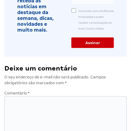
receba as
notícias em
Concordo com a Política de
destaque da
Privacidade e aceito
semana, dicas,
receber comunicações do
novidades e
Gran Cursos Online.
muito mais.
Deixe um comentário
O seu endereço de e-mail não será publicado.
Campos
obrigatórios são marcados com
*
Comentário
*