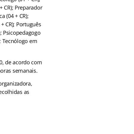
 + CR); Preparador
ca (04 + CR);
1 + CR); Português
CR); Psicopedagogo
R); Tecnólogo em
00, de acordo com
horas semanais.
 organizadora,
recolhidas as