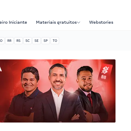
iro Iniciante
Materiais gratuitos
Webstories
O
RR
RS
SC
SE
SP
TO