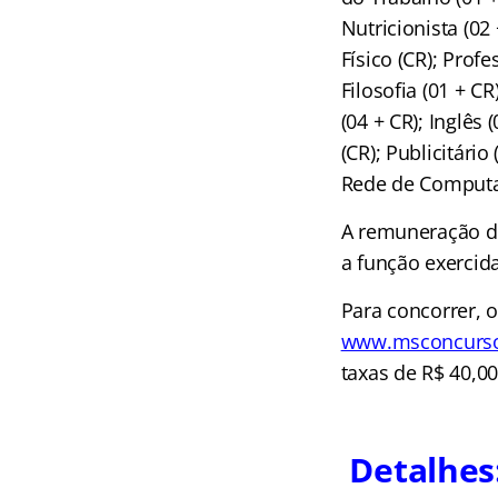
Nutricionista (02
Físico (CR); Profe
Filosofia (01 + CR
(04 + CR); Inglês 
(CR); Publicitári
Rede de Computad
A remuneração de
a função exercid
Para concorrer, o
www.msconcurso
taxas de R$ 40,00
Detalhes