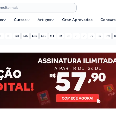
os
Cursos
Artigos
Gran Aprovados
Concurse
DF
ES
GO
MA
MG
MS
MT
PA
PB
PE
PI
PR
RJ
RN
R