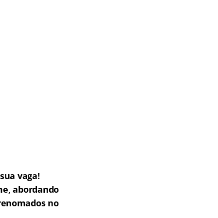
sua vaga!
me, abordando
e renomados no