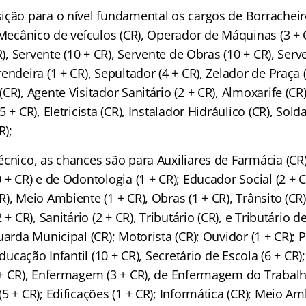
ição para o nível fundamental os cargos de Borracheiro
 Mecânico de veículos (CR), Operador de Máquinas (3 + C
R), Servente (10 + CR), Servente de Obras (10 + CR), Serv
endeira (1 + CR), Sepultador (4 + CR), Zelador de Praça 
CR), Agente Visitador Sanitário (2 + CR), Almoxarife (CR)
 + CR), Eletricista (CR), Instalador Hidráulico (CR), Sold
R);
cnico, as chances são para Auxiliares de Farmácia (CR),
 + CR) e de Odontologia (1 + CR); Educador Social (2 + C
), Meio Ambiente (1 + CR), Obras (1 + CR), Trânsito (CR
 + CR), Sanitário (2 + CR), Tributário (CR), e Tributário d
uarda Municipal (CR); Motorista (CR); Ouvidor (1 + CR); 
Educação Infantil (10 + CR), Secretário de Escola (6 + CR)
 + CR), Enfermagem (3 + CR), de Enfermagem do Trabalh
5 + CR); Edificações (1 + CR); Informática (CR); Meio Amb