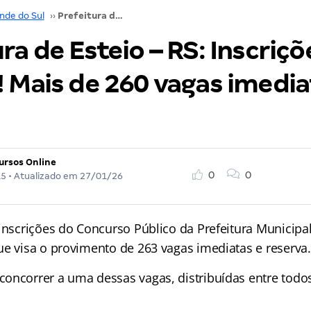
nde do Sul
››
Prefeitura de Esteio – RS: Inscrições abertas! Mais de 260 vagas imediatas! Até R$ 6mil!
ra de Esteio – RS: Inscriçõ
 Mais de 260 vagas imedia
ursos Online
0
0
15
• Atualizado em
27/01/26
 inscrições do Concurso Público da Prefeitura Municipa
ue visa o provimento de 263 vagas imediatas e reserva.
oncorrer a uma dessas vagas, distribuídas entre todos