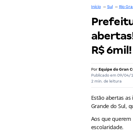
Início
››
Sul
››
Rio Gra
Prefeitu
abertas!
R$ 6mil!
Por
Equipe do Gran C
Publicado em
09/04/
2 min. de leitura
Estão abertas as
Grande do Sul, q
Aos que querem c
escolaridade.