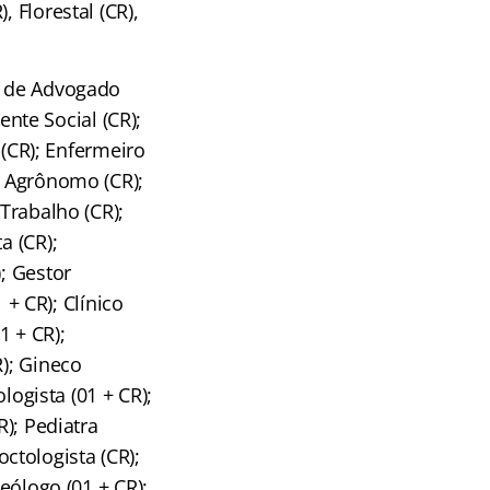
 Florestal (CR),
os de Advogado
ente Social (CR);
 (CR); Enfermeiro
o Agrônomo (CR);
 Trabalho (CR);
a (CR);
; Gestor
 + CR); Clínico
1 + CR);
R); Gineco
logista (01 + CR);
R); Pediatra
octologista (CR);
eólogo (01 + CR);