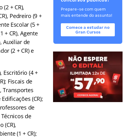
concursos públicos?
 (2 + CR),
Prepare-se com quem
R), Pedreiro (9 +
mais entende do assunto!
ente Escolar (5 +
Comece a estudar no
(1 + CR), Agente
Gran Cursos
, Auxiliar de
ador (2 + CR) e
 Escritório (4 +
R); Fiscais de
), Transportes
e Edificações (CR);
Professores de
; Técnicos de
o (CR),
iente (1 + CR);