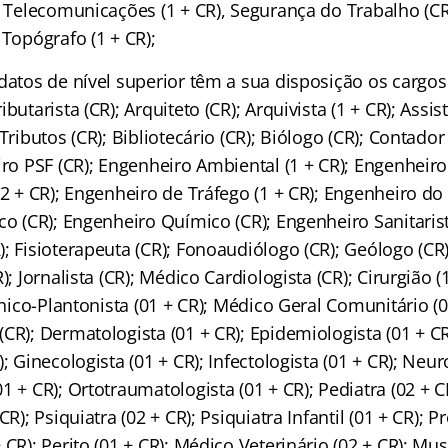
, Telecomunicações (1 + CR), Segurança do Trabalho (CR),
 Topógrafo (1 + CR);
idatos de nível superior têm a sua disposição os carg
butarista (CR); Arquiteto (CR); Arquivista (1 + CR); Assist
Tributos (CR); Bibliotecário (CR); Biólogo (CR); Contador
iro PSF (CR); Engenheiro Ambiental (1 + CR); Engenheir
(2 + CR); Engenheiro de Tráfego (1 + CR); Engenheiro do
co (CR); Engenheiro Químico (CR); Engenheiro Sanitarist
; Fisioterapeuta (CR); Fonoaudiólogo (CR); Geólogo (CR)
); Jornalista (CR); Médico Cardiologista (CR); Cirurgião (1
línico-Plantonista (01 + CR); Médico Geral Comunitário (0
CR); Dermatologista (01 + CR); Epidemiologista (01 + C
; Ginecologista (01 + CR); Infectologista (01 + CR); Neuro
1 + CR); Ortotraumatologista (01 + CR); Pediatra (02 + C
CR); Psiquiatra (02 + CR); Psiquiatra Infantil (01 + CR); Pr
 CR); Perito (01 + CR); Médico Veterinário (02 + CR); Mus