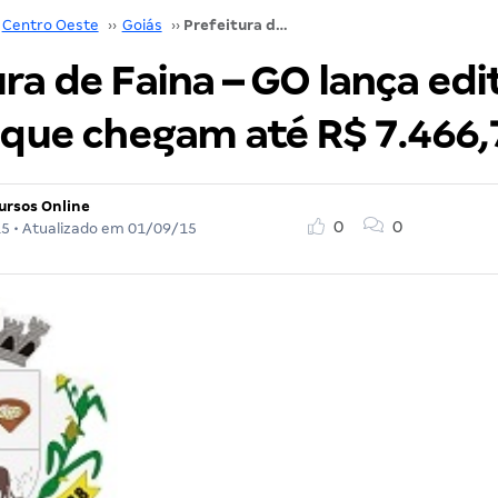
Centro Oeste
››
Goiás
››
Prefeitura de Faina – GO lança edital com salários que chegam até R$ 7.466,76!
ra de Faina – GO lança edi
 que chegam até R$ 7.466,
ursos Online
0
0
15
• Atualizado em
01/09/15