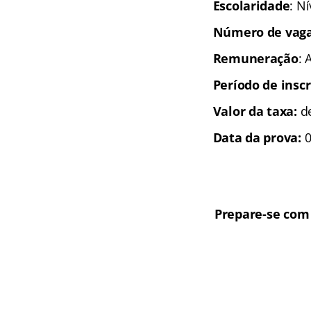
Escolaridade
: N
Número de vaga
Remuneração
: 
Período de inscr
Valor da taxa:
d
Data da prova:
0
Prepare-se com