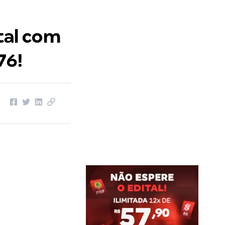
tal com
76!