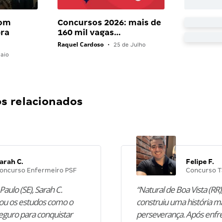
com
Concursos 2026: mais de
bra
160 mil vagas…
Raquel Cardoso
•
25 de Julho
aio
 relacionados
arah C.
Felipe F.
oncurso Enfermeiro PSF
Concurso T
Paulo (SE), Sarah C.
“Natural de Boa Vista (RR),
u os estudos como o
construiu uma história m
guro para conquistar
perseverança. Após enfr