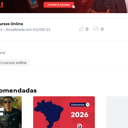
ursos Online
0
0
15
• Atualizado em
01/09/15
bre:
n cursos online
ecomendadas