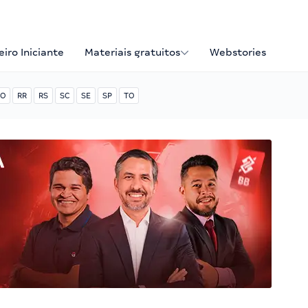
iro Iniciante
Materiais gratuitos
Webstories
O
RR
RS
SC
SE
SP
TO