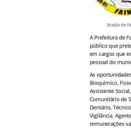
Brasão de F
A Prefeitura de F
público que pret
em cargos que ex
pessoal do muni
As oportunidades
Bioquímico, Fisi
Assistente Social
Comunitário de S
Dentário, Técnic
Vigilância, Agen
remunerações var