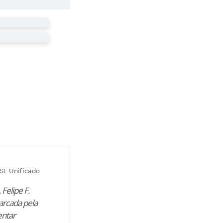
Diana M.
SE Unificado
Concurso SEPLAG CE
 Felipe F.
“Natural de Juazeiro do Norte (CE),
arcada pela
M. encontrou nos estudos o cami
entar
para construir uma nova fase da vi