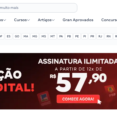
os
Cursos
Artigos
Gran Aprovados
Concurse
DF
ES
GO
MA
MG
MS
MT
PA
PB
PE
PI
PR
RJ
RN
R