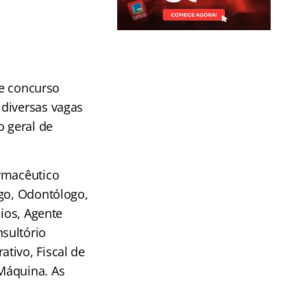
de concurso
 diversas vagas
 geral de
armacêutico
ogo, Odontólogo,
nios, Agente
sultório
tivo, Fiscal de
Máquina. As