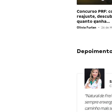
Concurso PRF: 
reajuste, descu
quanto ganha…
Olivia Furlan
•
26 de M
Depoimentos
S
C
“Natural de Frei 
sempre enxergo
caminho mais se