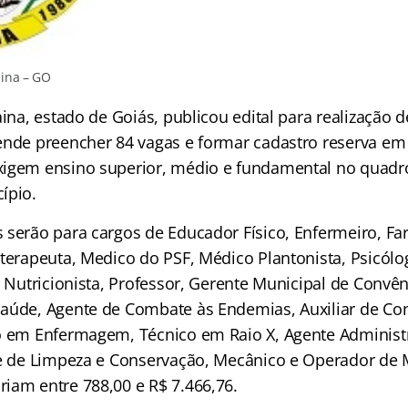
aina – GO
aina, estado de Goiás, publicou edital para realização 
ende preencher 84 vagas e formar cadastro reserva em
igem ensino superior, médio e fundamental no quadro
cípio.
 serão para cargos de Educador Físico, Enfermeiro, F
oterapeuta, Medico do PSF, Médico Plantonista, Psicól
, Nutricionista, Professor, Gerente Municipal de Convê
aúde, Agente de Combate às Endemias, Auxiliar de Con
o em Enfermagem, Técnico em Raio X, Agente Administra
te de Limpeza e Conservação, Mecânico e Operador de 
iam entre 788,00 e R$ 7.466,76.