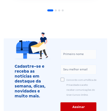
Cadastre-se e
receba as
notícias em
Concordo com a Política de
destaque da
Privacidade e aceito
semana, dicas,
receber comunicações do
novidades e
Gran Cursos Online.
muito mais.