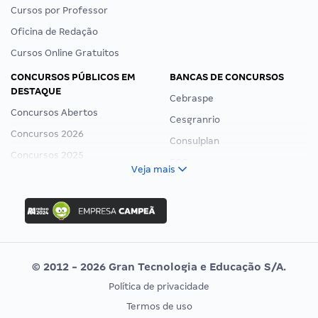
Cursos por Professor
Oficina de Redação
Cursos Online Gratuitos
CONCURSOS PÚBLICOS EM
BANCAS DE CONCURSOS
DESTAQUE
Cebraspe
Concursos Abertos
Cesgranrio
Concursos 2026
Consulplan
Concursos 2025
FCC
Veja mais
Concurso Nacional Unificado
FGV
Concurso Ibama
Idecan
Concurso MPU
Selecon
Editais publicados
Uniase
© 2012 - 2026 Gran Tecnologia e Educação S/A.
Vunesp
Política de privacidade
CONCURSOS POR PROFISSÃO
EXAME DE ORDEM
Termos de uso
Concursos Administrativos
OAB