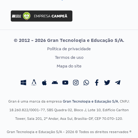
Concurso Nacional Unificado
FGV
Concurso Ibama
Idecan
Concurso MPU
Selecon
Editais publicados
Uniase
© 2012 - 2026 Gran Tecnologia e Educação S/A.
Vunesp
Política de privacidade
CONCURSOS POR PROFISSÃO
EXAME DE ORDEM
Termos de uso
Concursos Administrativos
OAB
Mapa do site
Concursos Educação
Prova OAB
Concursos Fiscais
Calendário OAB
Concursos Jurídicos
Questões OAB
Concursos Militares
Recursos OAB
Gran é uma marca da empresa
Gran Tecnologia e Educação S/A
, CNPJ:
Concursos Policiais
Exame de Ordem
18.260.822/0001-77, SBS Quadra 02, Bloco J, Lote 10, Edifício Carlton
Concursos Saúde
Tower, Sala 201, 2º Andar, Asa Sul, Brasília-DF, CEP 70.070-120.
Concursos Tribunais
Gran Tecnologia e Educação S/A - 2026 © Todos os direitos reservados ®
Residência Multiprofissional