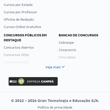
Cursos por Estado
Cursos por Professor
Oficina de Redação
Cursos Online Gratuitos
CONCURSOS PÚBLICOS EM
BANCAS DE CONCURSOS
DESTAQUE
Cebraspe
Concursos Abertos
Cesgranrio
Concursos 2026
Consulplan
Concursos 2025
FCC
Veja mais
Concurso Nacional Unificado
FGV
Concurso Ibama
Idecan
Concurso MPU
Selecon
Editais publicados
Uniase
© 2012 - 2026 Gran Tecnologia e Educação S/A.
Vunesp
Política de privacidade
CONCURSOS POR PROFISSÃO
EXAME DE ORDEM