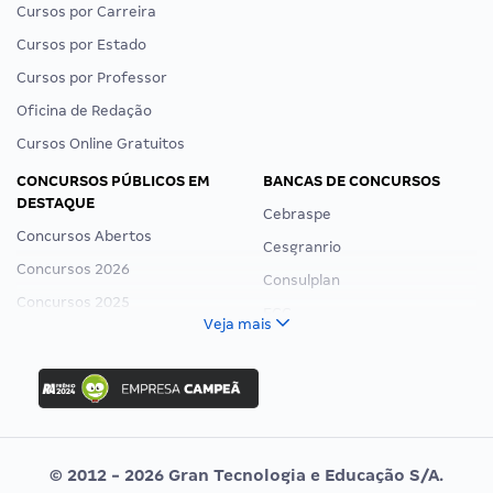
Cursos por Carreira
Cursos por Estado
Cursos por Professor
Oficina de Redação
Cursos Online Gratuitos
CONCURSOS PÚBLICOS EM
BANCAS DE CONCURSOS
DESTAQUE
Cebraspe
Concursos Abertos
Cesgranrio
Concursos 2026
Consulplan
Concursos 2025
FCC
Veja mais
Concurso Nacional Unificado
FGV
Concurso Ibama
Idecan
Concurso MPU
Selecon
Editais publicados
Uniase
© 2012 - 2026 Gran Tecnologia e Educação S/A.
Vunesp