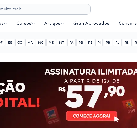
os
Cursos
Artigos
Gran Aprovados
Concurse
DF
ES
GO
MA
MG
MS
MT
PA
PB
PE
PI
PR
RJ
RN
R