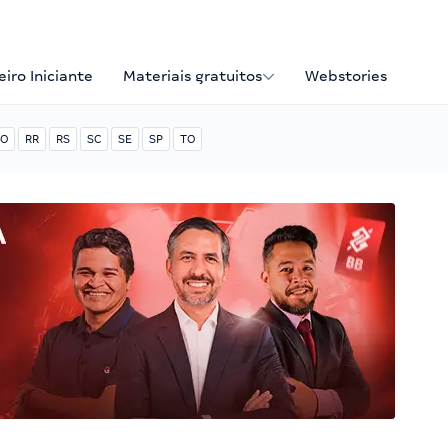
iro Iniciante
Materiais gratuitos
Webstories
O
RR
RS
SC
SE
SP
TO