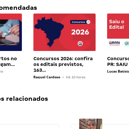
ecomendadas
rtos no
Concursos 2026: confira
Concurs
pagam…
os editais previstos,
PR: SAIU
163…
Lucas Batist
io
Raquel Cardoso
•
Há 10 horas
 relacionados