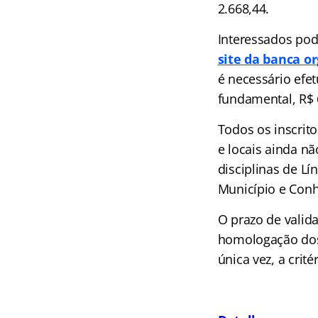
2.668,44.
Interessados po
site da banca o
é necessário efet
fundamental, R$ 6
Todos os inscrit
e locais ainda n
disciplinas de Lí
Município e Conh
O prazo de valid
homologação dos 
única vez, a crit