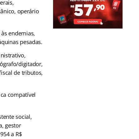
erais,
cânico, operário
 às endemias,
áquinas pesadas.
istrativo,
lógrafo/digitador,
iscal de tributos,
ica compatível
tente social,
a, gestor
 954 a R$