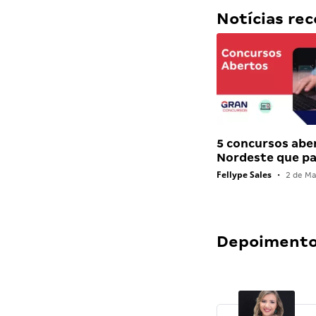
Notícias r
5 concursos abe
Nordeste que 
Fellype Sales
•
2 de Ma
Depoimentos