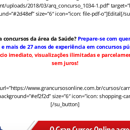
nt/uploads/2018/03/arq_concurso_1034-1.pdf” target=”
nd=”#2d48ef” size=”6″ icon=”icon: file-pdf-o”]Edital[/s
a concursos da área da Saúde?
Prepare-se com que
 e mais de 27 anos de experiência em concursos púb
cio imediato, visualizações ilimitadas e parcelam
sem juros!
 url=”https://www.grancursosonline.com.br/cursos/carr
background=”#ef2f2d” size=”6″ icon=”icon: shopping-car
[/su_button]