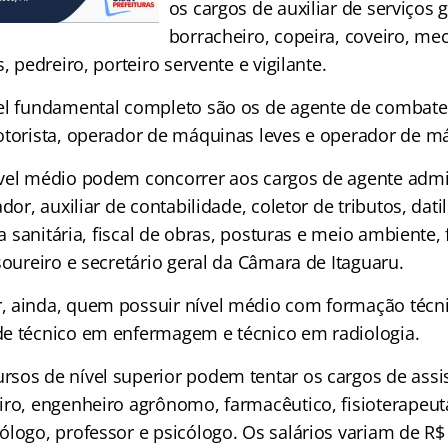
os cargos de auxiliar de serviços g
borracheiro, copeira, coveiro, me
, pedreiro, porteiro servente e vigilante.
el fundamental completo são os de agente de combate
otorista, operador de máquinas leves e operador de m
vel médio podem concorrer aos cargos de agente admin
dor, auxiliar de contabilidade, coletor de tributos, dati
ia sanitária, fiscal de obras, posturas e meio ambiente, f
soureiro e secretário geral da Câmara de Itaguaru.
 ainda, quem possuir nível médio com formação técn
e técnico em enfermagem e técnico em radiologia.
sos de nível superior podem tentar os cargos de assis
iro, engenheiro agrônomo, farmacêutico, fisioterapeut
ólogo, professor e psicólogo. Os salários variam de R$