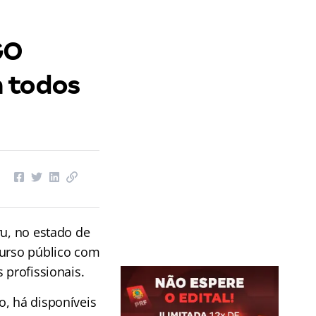
GO
m todos
ru, no estado de
curso público com
 profissionais.
o, há disponíveis