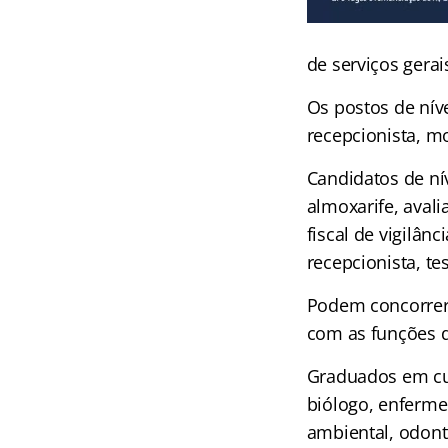
de serviços gerais
Os postos de nív
recepcionista, m
Candidatos de ní
almoxarife, avalia
fiscal de vigilânc
recepcionista, te
Podem concorrer,
com as funções d
Graduados em cur
biólogo, enferme
ambiental, odont