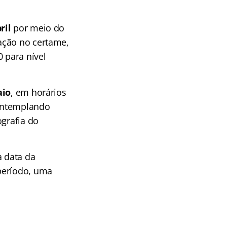
ril
por meio do
pação no certame,
 para nível
aio
, em horários
contemplando
ografia do
a data da
período, uma