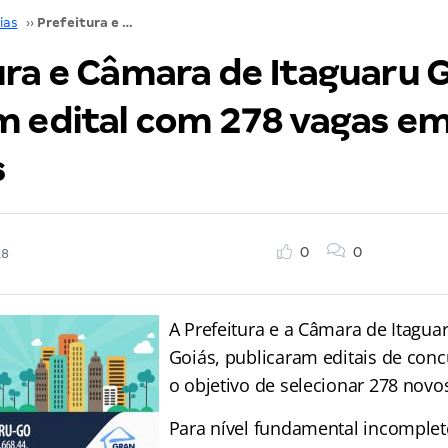
ias
››
Prefeitura e Câmara de Itaguaru GO publicam edital com 278 vagas em todos os níveis
ura e Câmara de Itaguaru 
m edital com 278 vagas e
s
0
0
18
A Prefeitura e a Câmara de Itagua
Goiás, publicaram editais de con
o objetivo de selecionar 278 novos
Para nível fundamental incomplet