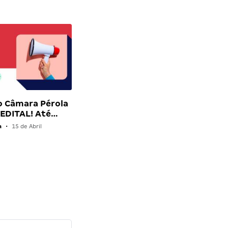
o Câmara Pérola
 EDITAL! Até…
a
•
15 de Abril