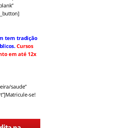
blank”
u_button]
m tem tradição
licos.
Cursos
ento em até 12x
eira/saude”
t”]Matricule-se!