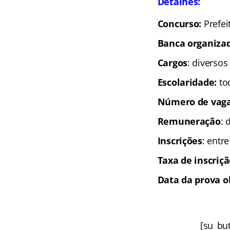
Detalhes:
Concurso:
Prefei
Banca organiza
Cargos
: diversos
Escolaridade
:
to
Número de vag
Remuneração
: 
Inscrições
: entr
Taxa de inscriç
Data da prova o
[su_but