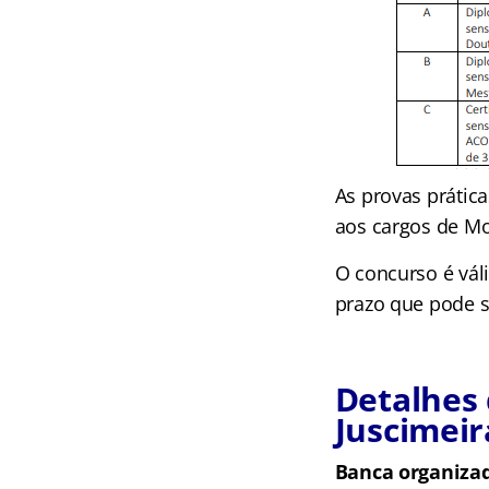
As provas prátic
aos cargos de Mo
O concurso é vál
prazo que pode se
Detalhes 
Juscimei
Banca organiza