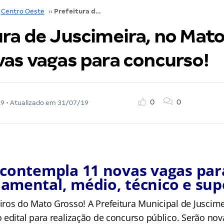
Centro Oeste
››
Prefeitura de Juscimeira, no Mato Grosso, abre novas vagas para concurso!
ura de Juscimeira, no Mato
vas vagas para concurso!
0
0
19
• Atualizado em
31/07/19
 contempla 11 novas vagas par
amental, médio, técnico e sup
ros do Mato Grosso! A Prefeitura Municipal de Juscim
 edital para realização de concurso público. Serão nov