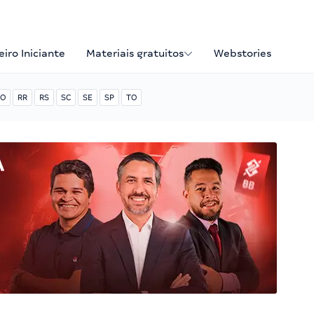
iro Iniciante
Materiais gratuitos
Webstories
O
RR
RS
SC
SE
SP
TO