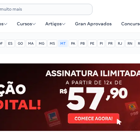
os
Cursos
Artigos
Gran Aprovados
Concurse
DF
ES
GO
MA
MG
MS
MT
PA
PB
PE
PI
PR
RJ
RN
R