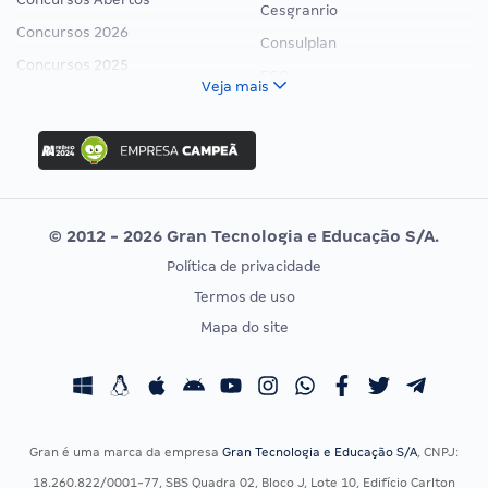
Cesgranrio
Concursos 2026
Consulplan
Concursos 2025
FCC
Veja mais
Concurso Nacional Unificado
FGV
Concurso Ibama
Idecan
Concurso MPU
Selecon
Editais publicados
Uniase
© 2012 - 2026 Gran Tecnologia e Educação S/A.
Vunesp
Política de privacidade
CONCURSOS POR PROFISSÃO
EXAME DE ORDEM
Termos de uso
Concursos Administrativos
OAB
Mapa do site
Concursos Educação
Prova OAB
Concursos Fiscais
Calendário OAB
Concursos Jurídicos
Questões OAB
Concursos Militares
Recursos OAB
Gran é uma marca da empresa
Gran Tecnologia e Educação S/A
, CNPJ:
Concursos Policiais
Exame de Ordem
18.260.822/0001-77, SBS Quadra 02, Bloco J, Lote 10, Edifício Carlton