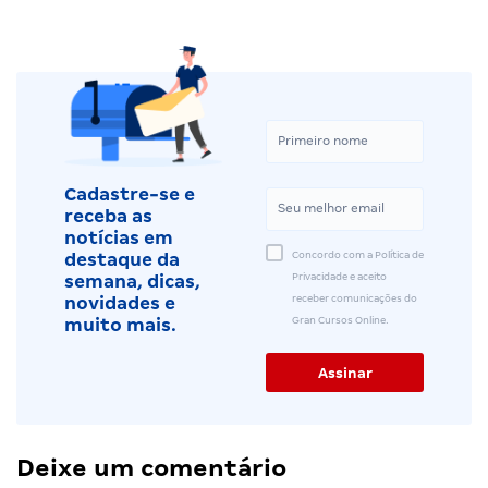
Cadastre-se e
receba as
notícias em
Concordo com a Política de
destaque da
Privacidade e aceito
semana, dicas,
receber comunicações do
novidades e
Gran Cursos Online.
muito mais.
Deixe um comentário