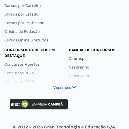
Cursos por Carreira
Cursos por Estado
Cursos por Professor
Oficina de Redação
Cursos Online Gratuitos
CONCURSOS PÚBLICOS EM
BANCAS DE CONCURSOS
DESTAQUE
Cebraspe
Concursos Abertos
Cesgranrio
Concursos 2026
Consulplan
Concursos 2025
FCC
Veja mais
Concurso Nacional Unificado
FGV
Concurso Ibama
Idecan
Concurso MPU
Selecon
Editais publicados
Uniase
© 2012 - 2026 Gran Tecnologia e Educação S/A.
Vunesp