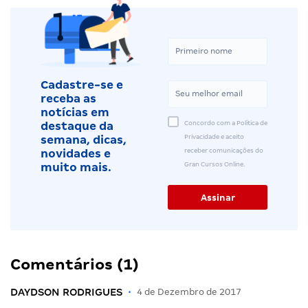
Cadastre-se e
receba as
notícias em
Concordo com a Política de
destaque da
Privacidade e aceito
semana, dicas,
receber comunicações do
novidades e
Gran Cursos Online.
muito mais.
Comentários (1)
DAYDSON RODRIGUES
•
4 de Dezembro de 2017