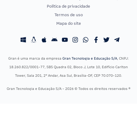
Política de privacidade
CONCURSOS POR PROFISSÃO
EXAME DE ORDEM
Termos de uso
Concursos Administrativos
OAB
Mapa do site
Concursos Educação
Prova OAB
Concursos Fiscais
Calendário OAB
Concursos Jurídicos
Questões OAB
Concursos Militares
Recursos OAB
Gran é uma marca da empresa
Gran Tecnologia e Educação S/A
, CNPJ:
Concursos Policiais
Exame de Ordem
18.260.822/0001-77, SBS Quadra 02, Bloco J, Lote 10, Edifício Carlton
Concursos Saúde
Tower, Sala 201, 2º Andar, Asa Sul, Brasília-DF, CEP 70.070-120.
Concursos Tribunais
Gran Tecnologia e Educação S/A - 2026 © Todos os direitos reservados ®
Residência Multiprofissional