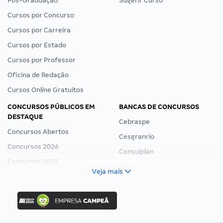
Pós-Graduação
Sugerir Curso
Cursos por Concurso
Cursos por Carreira
Cursos por Estado
Cursos por Professor
Oficina de Redação
Cursos Online Gratuitos
CONCURSOS PÚBLICOS EM
BANCAS DE CONCURSOS
DESTAQUE
Cebraspe
Concursos Abertos
Cesgranrio
Concursos 2026
Consulplan
Concursos 2025
FCC
Veja mais
Concurso Nacional Unificado
FGV
Concurso Ibama
Idecan
Concurso MPU
Selecon
Editais publicados