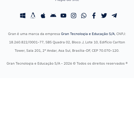
Concursos Educação
Prova OAB
Concursos Fiscais
Calendário OAB
Concursos Jurídicos
Questões OAB
Concursos Militares
Recursos OAB
Gran é uma marca da empresa
Gran Tecnologia e Educação S/A
, CNPJ:
Concursos Policiais
Exame de Ordem
18.260.822/0001-77, SBS Quadra 02, Bloco J, Lote 10, Edifício Carlton
Concursos Saúde
Tower, Sala 201, 2º Andar, Asa Sul, Brasília-DF, CEP 70.070-120.
Concursos Tribunais
Gran Tecnologia e Educação S/A - 2026 © Todos os direitos reservados ®
Residência Multiprofissional