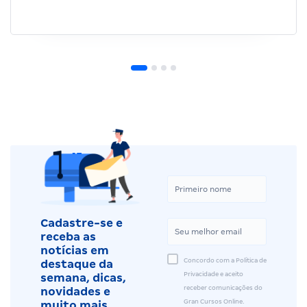
Cadastre-se e
receba as
notícias em
Concordo com a Política de
destaque da
Privacidade e aceito
semana, dicas,
receber comunicações do
novidades e
Gran Cursos Online.
muito mais.