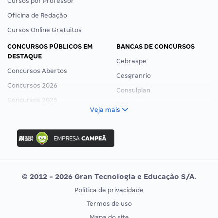
Cursos por Professor
Oficina de Redação
Cursos Online Gratuitos
CONCURSOS PÚBLICOS EM
BANCAS DE CONCURSOS
DESTAQUE
Cebraspe
Concursos Abertos
Cesgranrio
Concursos 2026
Consulplan
Concursos 2025
FCC
Veja mais
Concurso Nacional Unificado
FGV
Concurso Ibama
Idecan
Concurso MPU
Selecon
Editais publicados
Uniase
© 2012 - 2026 Gran Tecnologia e Educação S/A.
Vunesp
Política de privacidade
CONCURSOS POR PROFISSÃO
EXAME DE ORDEM
Termos de uso
Concursos Administrativos
OAB
Mapa do site