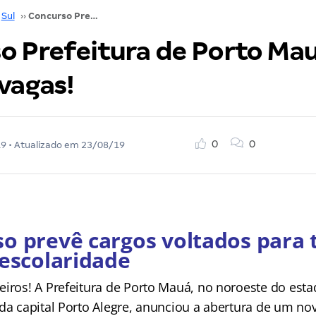
Sul
››
Concurso Prefeitura de Porto Mauá (RS) abre 17 vagas!
o Prefeitura de Porto Mau
vagas!
0
0
19
• Atualizado em
23/08/19
o prevê cargos voltados para 
 escolaridade
eiros! A Prefeitura de Porto Mauá, no noroeste do est
 da capital Porto Alegre, anunciou a abertura de um n