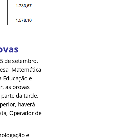
ovas
 15 de setembro.
uesa, Matemática
a Educação e
r, as provas
parte da tarde.
perior, haverá
ista, Operador de
omologação e