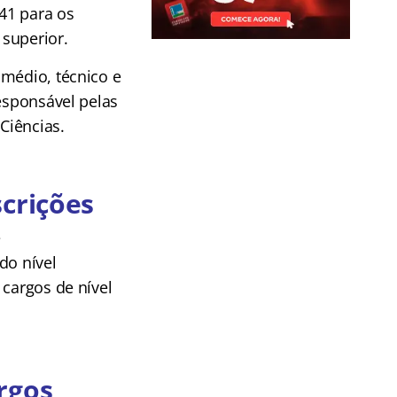
,41 para os
 superior.
 médio, técnico e
responsável pelas
Ciências.
scrições
e
do nível
 cargos de nível
rgos