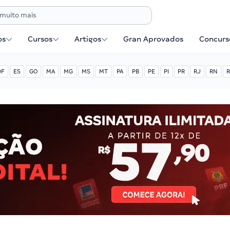
os
Cursos
Artigos
Gran Aprovados
Concurse
DF
ES
GO
MA
MG
MS
MT
PA
PB
PE
PI
PR
RJ
RN
R