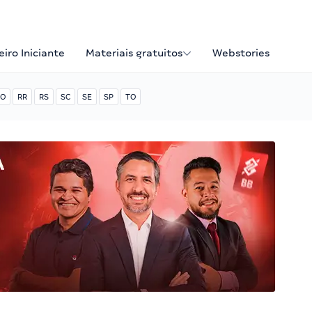
iro Iniciante
Materiais gratuitos
Webstories
O
RR
RS
SC
SE
SP
TO