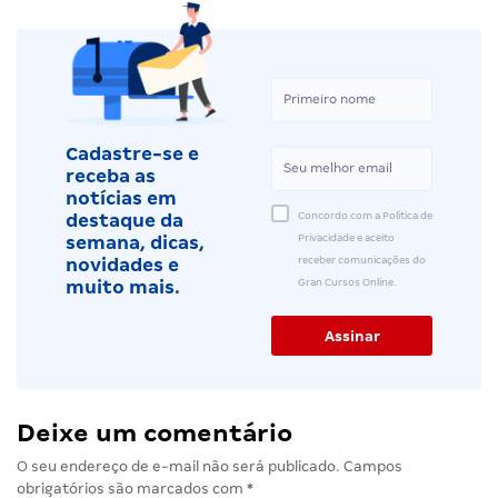
Cadastre-se e
receba as
notícias em
Concordo com a Política de
destaque da
Privacidade e aceito
semana, dicas,
receber comunicações do
novidades e
Gran Cursos Online.
muito mais.
Deixe um comentário
O seu endereço de e-mail não será publicado.
Campos
obrigatórios são marcados com
*