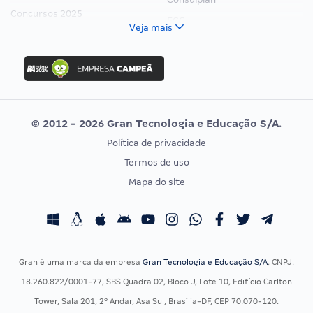
Concursos 2025
FCC
Veja mais
Concurso Nacional Unificado
FGV
Concurso Ibama
Idecan
Concurso MPU
Selecon
Editais publicados
Uniase
© 2012 - 2026 Gran Tecnologia e Educação S/A.
Vunesp
Política de privacidade
CONCURSOS POR PROFISSÃO
EXAME DE ORDEM
Termos de uso
Concursos Administrativos
OAB
Mapa do site
Concursos Educação
Prova OAB
Concursos Fiscais
Calendário OAB
Concursos Jurídicos
Questões OAB
Concursos Militares
Recursos OAB
Gran é uma marca da empresa
Gran Tecnologia e Educação S/A
, CNPJ:
Concursos Policiais
Exame de Ordem
18.260.822/0001-77, SBS Quadra 02, Bloco J, Lote 10, Edifício Carlton
Concursos Saúde
Tower, Sala 201, 2º Andar, Asa Sul, Brasília-DF, CEP 70.070-120.