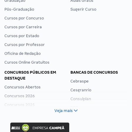
Graduação
Aulas Grátis
Pós-Graduação
Sugerir Curso
Cursos por Concurso
Cursos por Carreira
Cursos por Estado
Cursos por Professor
Oficina de Redação
Cursos Online Gratuitos
CONCURSOS PÚBLICOS EM
BANCAS DE CONCURSOS
DESTAQUE
Cebraspe
Concursos Abertos
Cesgranrio
Concursos 2026
Consulplan
Concursos 2025
FCC
Veja mais
Concurso Nacional Unificado
FGV
Concurso Ibama
Idecan
Concurso MPU