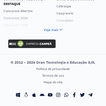
DESTAQUE
Cebraspe
Concursos Abertos
Cesgranrio
Concursos 2026
Consulplan
Concursos 2025
FCC
Veja mais
Concurso Nacional Unificado
FGV
Concurso Ibama
Idecan
Concurso MPU
Selecon
Editais publicados
Uniase
© 2012 - 2026 Gran Tecnologia e Educação S/A.
Vunesp
Política de privacidade
CONCURSOS POR PROFISSÃO
EXAME DE ORDEM
Termos de uso
Concursos Administrativos
OAB
Mapa do site
Concursos Educação
Prova OAB
Concursos Fiscais
Calendário OAB
Concursos Jurídicos
Questões OAB