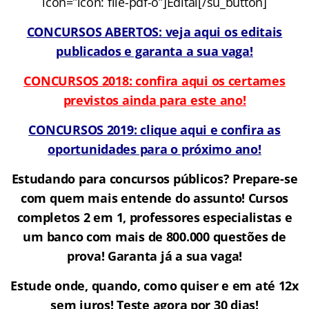
icon=”icon: file-pdf-o”]Edital[/su_button]
CONCURSOS ABERTOS: veja aqui os editais
publicados e garanta a sua vaga!
CONCURSOS 2018: confira aqui os certames
previstos ainda para este ano!
CONCURSOS 2019: clique aqui e confira as
oportunidades para o próximo ano!
Estudando para concursos públicos? Prepare-se
com quem mais entende do assunto! Cursos
completos 2 em 1, professores especialistas e
um banco com mais de 800.000 questões de
prova!
Garanta já a sua vaga!
Estude onde, quando, como quiser e em até 12x
sem juros! Teste agora por 30 dias!