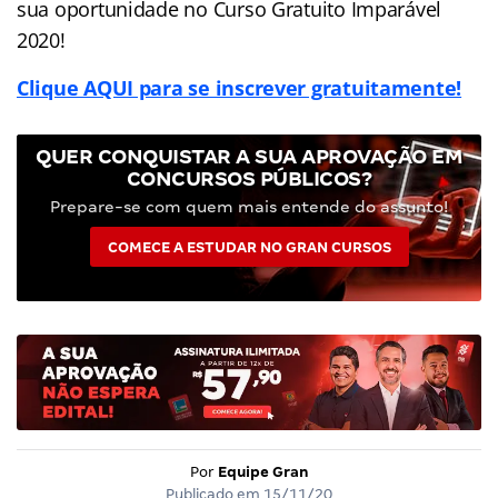
sua oportunidade no Curso Gratuito Imparável
2020!
Clique AQUI para se inscrever gratuitamente!
QUER CONQUISTAR A SUA APROVAÇÃO EM
CONCURSOS PÚBLICOS?
Prepare-se com quem mais entende do assunto!
COMECE A ESTUDAR NO GRAN CURSOS
Por
Equipe Gran
Publicado em
15/11/20