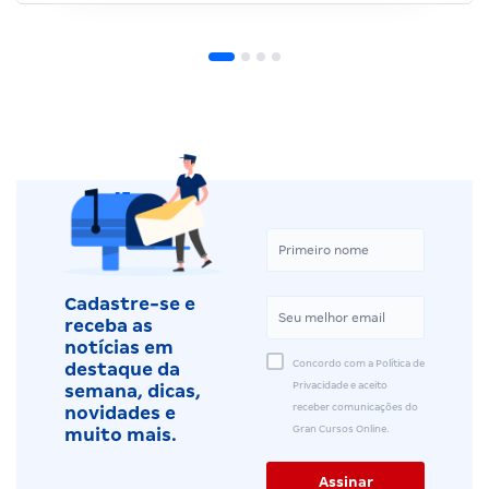
Cadastre-se e
receba as
notícias em
Concordo com a Política de
destaque da
Privacidade e aceito
semana, dicas,
receber comunicações do
novidades e
Gran Cursos Online.
muito mais.