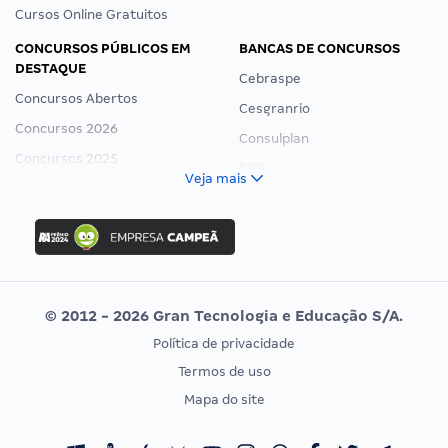
Cursos Online Gratuitos
CONCURSOS PÚBLICOS EM
BANCAS DE CONCURSOS
DESTAQUE
Cebraspe
Concursos Abertos
Cesgranrio
Concursos 2026
Consulplan
Concursos 2025
FCC
Veja mais
Concurso Nacional Unificado
FGV
Concurso Ibama
Idecan
Concurso MPU
Selecon
Editais publicados
Uniase
© 2012 - 2026 Gran Tecnologia e Educação S/A.
Vunesp
Política de privacidade
CONCURSOS POR PROFISSÃO
EXAME DE ORDEM
Termos de uso
Concursos Administrativos
OAB
Mapa do site
Concursos Educação
Prova OAB
Concursos Fiscais
Calendário OAB