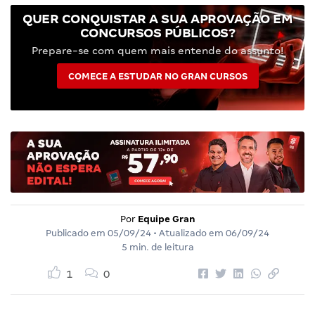
QUER CONQUISTAR A SUA APROVAÇÃO EM
CONCURSOS PÚBLICOS?
Prepare-se com quem mais entende do assunto!
COMECE A ESTUDAR NO GRAN CURSOS
Por
Equipe Gran
Publicado em
05/09/24
• Atualizado em
06/09/24
5 min. de leitura
1
0