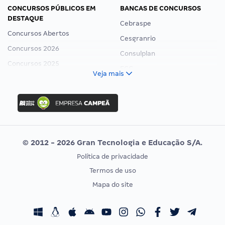
CONCURSOS PÚBLICOS EM
BANCAS DE CONCURSOS
DESTAQUE
Cebraspe
Concursos Abertos
Cesgranrio
Concursos 2026
Consulplan
Concursos 2025
FCC
Veja mais
Concurso Nacional Unificado
FGV
Concurso Ibama
Idecan
Concurso MPU
Selecon
Editais publicados
Uniase
© 2012 - 2026 Gran Tecnologia e Educação S/A.
Vunesp
Política de privacidade
CONCURSOS POR PROFISSÃO
EXAME DE ORDEM
Termos de uso
Concursos Administrativos
OAB
Mapa do site
Concursos Educação
Prova OAB
Concursos Fiscais
Calendário OAB
Concursos Jurídicos
Questões OAB