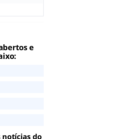
abertos e
aixo:
 notícias do