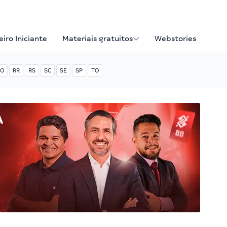
iro Iniciante
Materiais gratuitos
Webstories
O
RR
RS
SC
SE
SP
TO