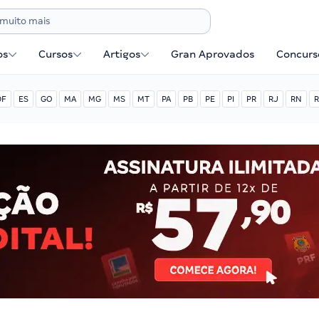
os
Cursos
Artigos
Gran Aprovados
Concurse
DF
ES
GO
MA
MG
MS
MT
PA
PB
PE
PI
PR
RJ
RN
R