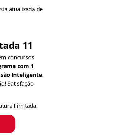
sta atualizada de
!
tada 11
 em concursos
grama com 1
isão Inteligente
.
o! Satisfação
tura Ilimitada.