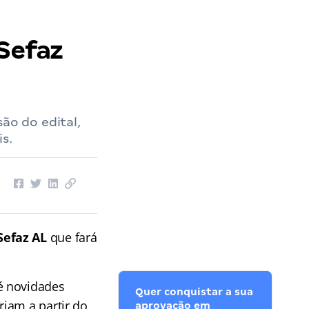
 Sefaz
ão do edital,
s.
Sefaz AL
que fará
é novidades
Quer conquistar a sua
rjam a partir do
aprovação em