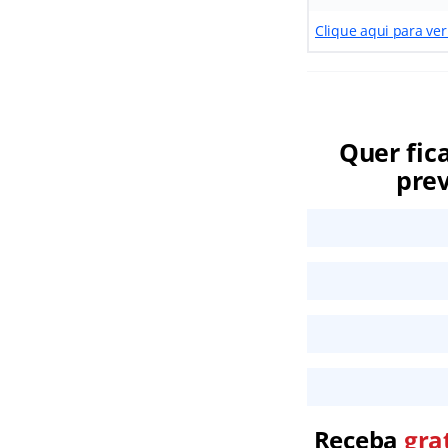
Clique aqui para ver
Quer fic
prev
Receba
gra