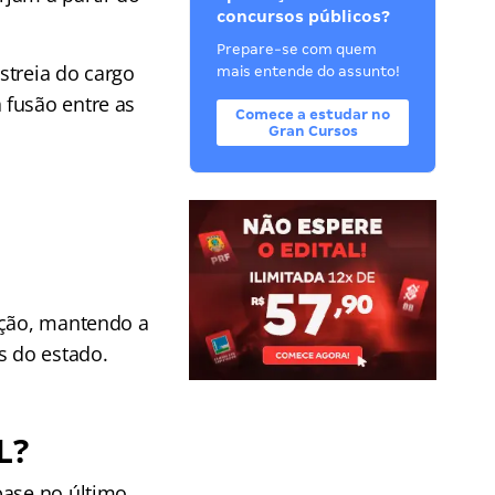
concursos públicos?
Prepare-se com quem
streia do cargo
mais entende do assunto!
a fusão entre as
Comece a estudar no
Gran Cursos
ação, mantendo a
s do estado.
L?
base no último