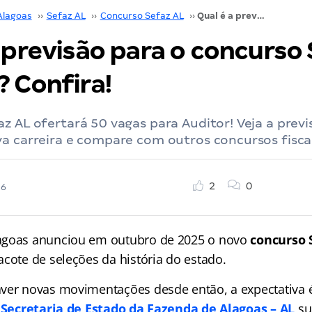
Alagoas
››
Sefaz AL
››
Concurso Sefaz AL
››
Qual é a previsão para o concurso Sefaz AL 2026? Confira!
 previsão para o concurso
? Confira!
z AL ofertará 50 vagas para Auditor! Veja a previs
a carreira e compare com outros concursos fiscai
2
0
26
agoas anunciou em outubro de 2025 o novo
concurso 
acote de seleções da história do estado.
ver novas movimentações desde então, a expectativa 
a
Secretaria de Estado da Fazenda de Alagoas – AL
su