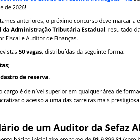
e de 2026!
rtames anteriores, o próximo concurso deve marcar a e
l da Administração Tributária Estadual
, resultado d
r Fiscal e Auditor de Finanças.
revistas
50 vagas
, distribuídas da seguinte forma:
tas
;
adastro de reserva
.
 o cargo é de nível superior em qualquer área de form
cratizar o acesso a uma das carreiras mais prestigiosa
lário de um Auditor da Sefaz A
nto básico inicial gire em torno de R$ 9.899,81 (com 