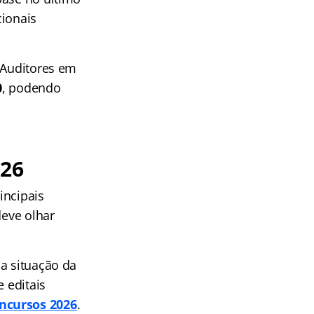
cionais
 Auditores em
0
, podendo
026
incipais
deve olhar
a situação da
e editais
ncursos 2026
.