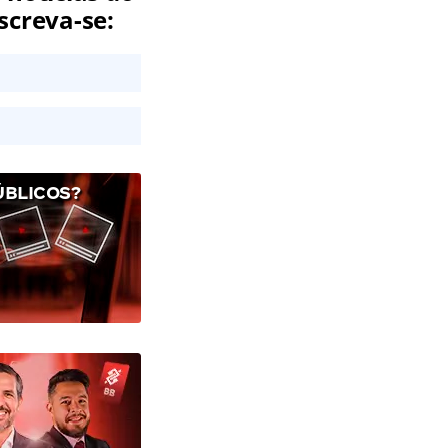
screva-se:
ÚBLICOS?