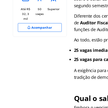
segundo semestr
Até R$
50
Superior
32, 3
vagas
Diferente dos ce
mil
de
Auditor Fisca
Acompanhar
funções de Audito
Ao todo, estão p
25 vagas imedia
25 vagas para c
A exigência para
tradição de demo
Qual o sa
Embora o vencime