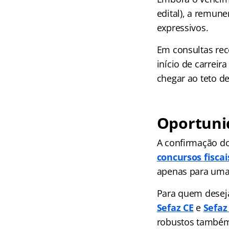
edital), a remun
expressivos.
Em consultas rec
início de carrei
chegar ao teto d
Oportunid
A confirmação do
concursos fiscai
apenas para uma
Para quem deseja
Sefaz CE
e
Sefaz
robustos também