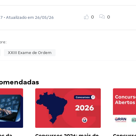
0
0
17
• Atualizado em
26/05/26
bre:
XXIII Exame de Ordem
ecomendadas
os da
Concursos 2026: mais de
Concurso