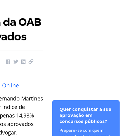
m da OAB
vados
 Online
ernando Martines
 índice de
Quer conquistar a sua
 apenas 14,98%
aprovação em
concursos públicos?
 os aprovados
Prepare-se com quem
dvogar.