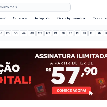
os
Cursos
Artigos
Gran Aprovados
Concurse
DF
ES
GO
MA
MG
MS
MT
PA
PB
PE
PI
PR
RJ
RN
R