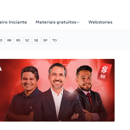
iro Iniciante
Materiais gratuitos
Webstories
O
RR
RS
SC
SE
SP
TO