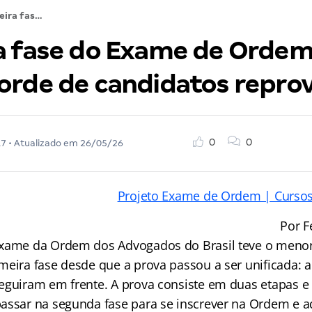
Primeira fase do Exame de Ordem da OAB tem recorde de candidatos reprovados
a fase do Exame de Orde
orde de candidatos repro
0
0
17
• Atualizado em
26/05/26
Projeto Exame de Ordem | Cursos
Por F
xame da Ordem dos Advogados do Brasil teve o menor
meira fase desde que a prova passou a ser unificada:
eguiram em frente. A prova consiste em duas etapas e
assar na segunda fase para se inscrever na Ordem e a