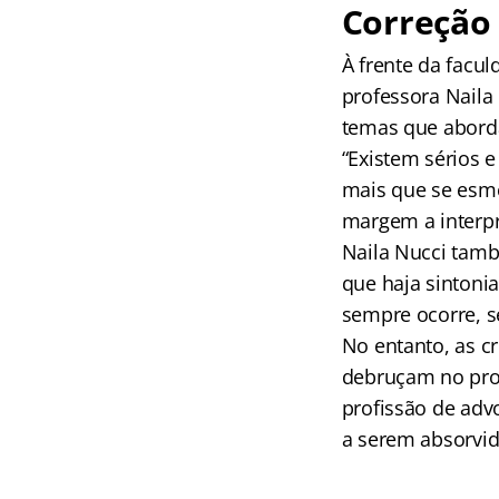
Correção 
À frente da facu
professora Naila
temas que abord
“Existem sérios e
mais que se esme
margem a interpr
Naila Nucci tam
que haja sintoni
sempre ocorre, s
No entanto, as c
debruçam no prob
profissão de adv
a serem absorvid