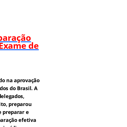
paração
 Exame de
do na aprovação
os do Brasil.
A
delegados,
ito, preparou
e preparar e
aração efetiva