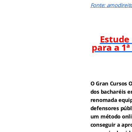
Fonte: amodireit
Estude
para a 1ª
O Gran Cursos O
dos bacharéis e
renomada equipe
defensores públ
um método onlin
conseguir a apr