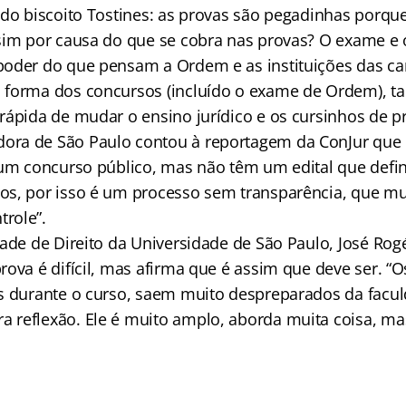
 do biscoito Tostines: as provas são pegadinhas porq
sim por causa do que se cobra nas provas? O exame e
oder do que pensam a Ordem e as instituições das carr
forma dos concursos (incluído o exame de Ordem), tal
rápida de mudar o ensino jurídico e os cursinhos de p
ra de São Paulo contou à reportagem da ConJur que
 um concurso público, mas não têm um edital que defin
os, por isso é um processo sem transparência, que m
role”.
ade de Direito da Universidade de São Paulo, José Rogé
ova é difícil, mas afirma que é assim que deve ser. “
s durante o curso, saem muito despreparados da facu
 reflexão. Ele é muito amplo, aborda muita coisa, m