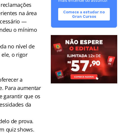
mais entende do assunto!
s reclamações
rientes na área
Comece a estudar no
Gran Cursos
ecessário —
rendeu o mínimo
da no nível de
ele, o rigor
ferecer a
e. Para aumentar
e garantir que os
cessidades da
delo de prova.
m quiz shows.