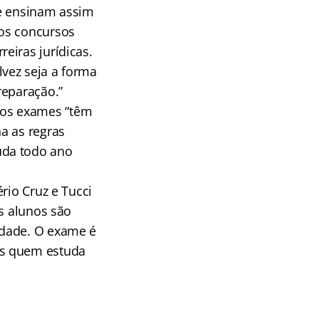
ue ensinam assim
 os concursos
eiras jurídicas.
vez seja a forma
reparação.”
 os exames “têm
a as regras
uda todo ano
rio Cruz e Tucci
Os alunos são
ldade. O exame é
as quem estuda