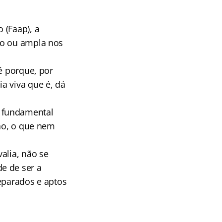
 (Faap), a
so ou ampla nos
é porque, por
a viva que é, dá
é fundamental
ção, o que nem
alia, não se
e de ser a
eparados e aptos