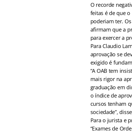
O recorde negati
feitas é de que 
poderiam ter. Os
afirmam que a pr
para exercer a pr
Para Claudio Lam
aprovação se deve
exigido é fundam
“A OAB tem insist
mais rigor na ap
graduação em dir
o índice de apro
cursos tenham qu
sociedade”, diss
Para o jurista e
“Exames de Orde