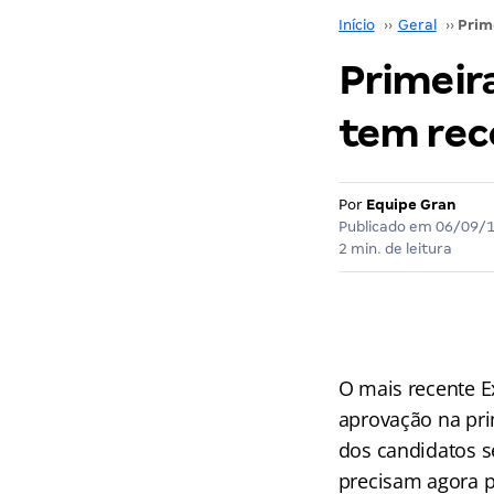
Início
››
Geral
››
Primeir
tem rec
Por
Equipe Gran
Publicado em
06/09/
2 min. de leitura
O mais recente E
aprovação na pri
dos candidatos s
precisam agora p