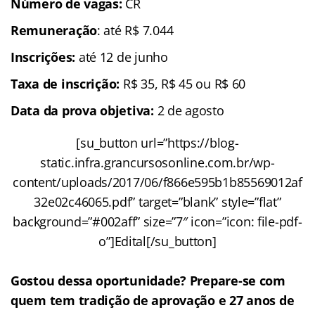
Número de vagas:
CR
Remuneração
: até R$ 7.044
Inscrições
:
até 12 de junho
Taxa de inscrição:
R$ 35, R$ 45 ou R$ 60
Data da prova objetiva:
2 de agosto
[su_button url=”https://blog-
static.infra.grancursosonline.com.br/wp-
content/uploads/2017/06/f866e595b1b85569012af
32e02c46065.pdf” target=”blank” style=”flat”
background=”#002aff” size=”7″ icon=”icon: file-pdf-
o”]Edital[/su_button]
Gostou dessa oportunidade? Prepare-se com
quem tem tradição de aprovação e 27 anos de