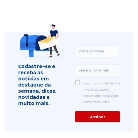
Cadastre-se e
receba as
notícias em
Concordo com a Política de
destaque da
Privacidade e aceito
semana, dicas,
receber comunicações do
novidades e
Gran Cursos Online.
muito mais.