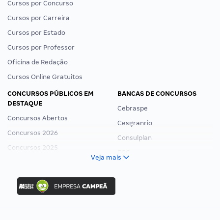
Cursos por Concurso
Cursos por Carreira
Cursos por Estado
Cursos por Professor
Oficina de Redação
Cursos Online Gratuitos
CONCURSOS PÚBLICOS EM
BANCAS DE CONCURSOS
DESTAQUE
Cebraspe
Concursos Abertos
Cesgranrio
Concursos 2026
Consulplan
Concursos 2025
FCC
Veja mais
Concurso Nacional Unificado
FGV
Concurso Ibama
Idecan
Concurso MPU
Selecon
Editais publicados
Uniase