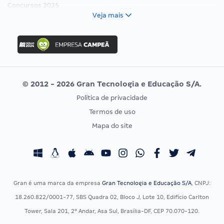
Concursos 2025
FCC
Veja mais
Concurso Nacional Unificado
FGV
Concurso Ibama
Idecan
Concurso MPU
Selecon
Editais publicados
Uniase
© 2012 - 2026 Gran Tecnologia e Educação S/A.
Vunesp
Política de privacidade
CONCURSOS POR PROFISSÃO
EXAME DE ORDEM
Termos de uso
Concursos Administrativos
OAB
Mapa do site
Concursos Educação
Prova OAB
Concursos Fiscais
Calendário OAB
Concursos Jurídicos
Questões OAB
Concursos Militares
Recursos OAB
Gran é uma marca da empresa
Gran Tecnologia e Educação S/A
, CNPJ:
Concursos Policiais
Exame de Ordem
18.260.822/0001-77, SBS Quadra 02, Bloco J, Lote 10, Edifício Carlton
Concursos Saúde
Tower, Sala 201, 2º Andar, Asa Sul, Brasília-DF, CEP 70.070-120.
Concursos Tribunais