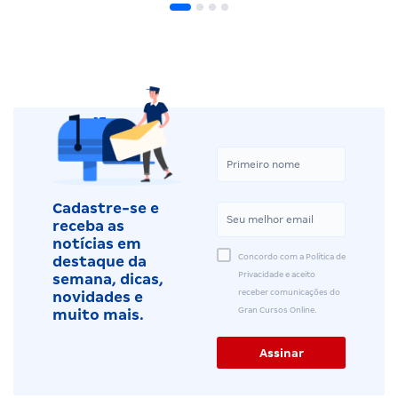
Cadastre-se e
receba as
notícias em
Concordo com a Política de
destaque da
Privacidade e aceito
semana, dicas,
receber comunicações do
novidades e
Gran Cursos Online.
muito mais.