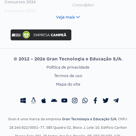
Concursos 2026
Consulplan
Concursos 2025
FCC
Veja mais
Concurso Nacional Unificado
FGV
Concurso Ibama
Idecan
Concurso MPU
Selecon
Editais publicados
Uniase
© 2012 - 2026 Gran Tecnologia e Educação S/A.
Vunesp
Política de privacidade
CONCURSOS POR PROFISSÃO
EXAME DE ORDEM
Termos de uso
Concursos Administrativos
OAB
Mapa do site
Concursos Educação
Prova OAB
Concursos Fiscais
Calendário OAB
Concursos Jurídicos
Questões OAB
Concursos Militares
Recursos OAB
Gran é uma marca da empresa
Gran Tecnologia e Educação S/A
, CNPJ:
Concursos Policiais
Exame de Ordem
18.260.822/0001-77, SBS Quadra 02, Bloco J, Lote 10, Edifício Carlton
Concursos Saúde
Tower, Sala 201, 2º Andar, Asa Sul, Brasília-DF, CEP 70.070-120.