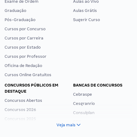
Exame de Ordem
Aulas ao Vivo
Graduação
Aulas Grátis
Pós-Graduação
Sugerir Curso
Cursos por Concurso
Cursos por Carreira
Cursos por Estado
Cursos por Professor
Oficina de Redação
Cursos Online Gratuitos
CONCURSOS PÚBLICOS EM
BANCAS DE CONCURSOS
DESTAQUE
Cebraspe
Concursos Abertos
Cesgranrio
Concursos 2026
Consulplan
Concursos 2025
FCC
Veja mais
Concurso Nacional Unificado
FGV