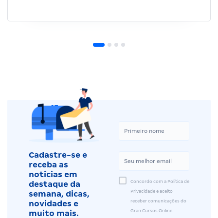
Cadastre-se e
receba as
notícias em
Concordo com a Política de
destaque da
Privacidade e aceito
semana, dicas,
receber comunicações do
novidades e
Gran Cursos Online.
muito mais.