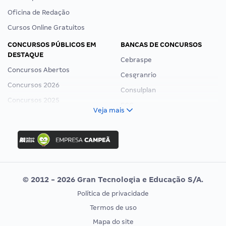
Oficina de Redação
Cursos Online Gratuitos
CONCURSOS PÚBLICOS EM
BANCAS DE CONCURSOS
DESTAQUE
Cebraspe
Concursos Abertos
Cesgranrio
Concursos 2026
Consulplan
Concursos 2025
FCC
Veja mais
Concurso Nacional Unificado
FGV
Concurso Ibama
Idecan
Concurso MPU
Selecon
Editais publicados
Uniase
© 2012 - 2026 Gran Tecnologia e Educação S/A.
Vunesp
Política de privacidade
CONCURSOS POR PROFISSÃO
EXAME DE ORDEM
Termos de uso
Concursos Administrativos
OAB
Mapa do site